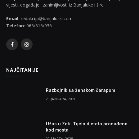
vijesti, događaje i zanimljivosti iz Banjaluke i šire.
Email:
redakcija@banjalucki.com
Telefon:
065/515/936
Facebook
Instagram
NAJČITANIJE
Razbojnik sa ženskom čarapom
20 JANUARA, 2026
Užas u Zeti: Tijelo djeteta pronađeno
kod mosta
22 MARTA, 2025