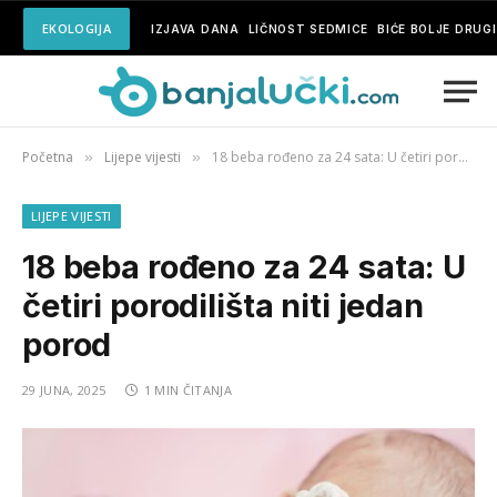
EKOLOGIJA
IZJAVA DANA
LIČNOST SEDMICE
BIĆE BOLJE DRUG
Početna
Lijepe vijesti
18 beba rođeno za 24 sata: U četiri porodilišta niti jedan porod
»
»
LIJEPE VIJESTI
18 beba rođeno za 24 sata: U
četiri porodilišta niti jedan
porod
29 JUNA, 2025
1 MIN ČITANJA