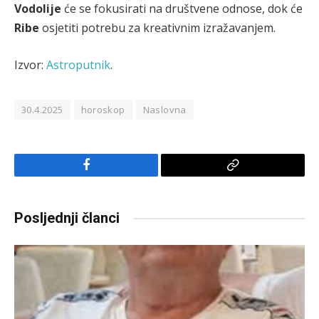
Vodolije
će se fokusirati na društvene odnose, dok će
Ribe
osjetiti potrebu za kreativnim izražavanjem.
Izvor:
Astroputnik
.
30.4.2025
horoskop
Naslovna
Facebook
Copy
Link
Posljednji članci