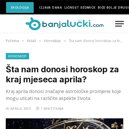
EKOLOGIJA
IZJAVA DANA
LIČNOST SEDMICE
BIĆE BOLJE DRUG
Početna
Kolaž
Horoskop
Šta nam donosi horoskop za kraj mjeseca aprila?
»
»
»
HOROSKOP
Šta nam donosi horoskop za
kraj mjeseca aprila?
Kraj aprila donosi značajne astrološke promjene koje
mogu uticati na različite aspekte života.
30 APRILA, 2025
1 MIN ČITANJA