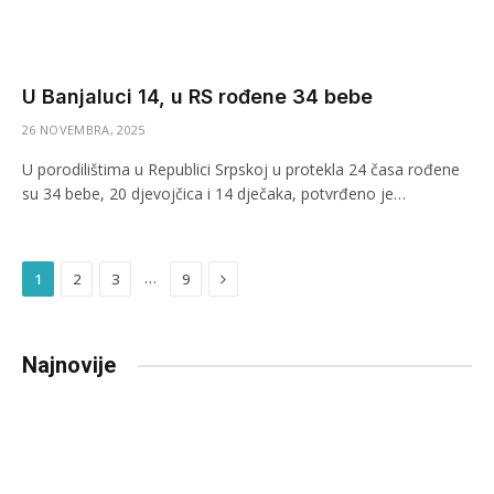
U Banjaluci 14, u RS rođene 34 bebe
26 NOVEMBRA, 2025
U porodilištima u Republici Srpskoj u protekla 24 časa rođene
su 34 bebe, 20 djevojčica i 14 dječaka, potvrđeno je…
Next
…
1
2
3
9
Najnovije