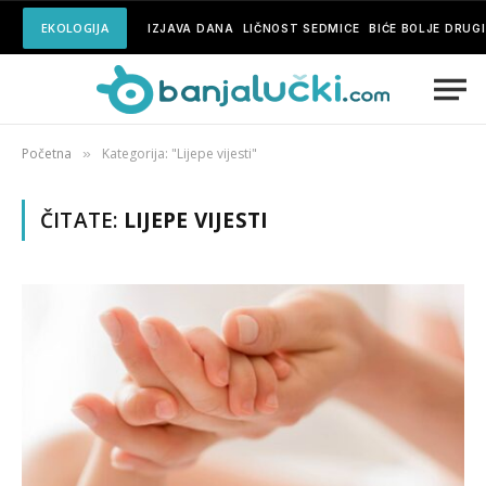
EKOLOGIJA
IZJAVA DANA
LIČNOST SEDMICE
BIĆE BOLJE DRUG
Početna
Kategorija: "Lijepe vijesti"
»
ČITATE:
LIJEPE VIJESTI