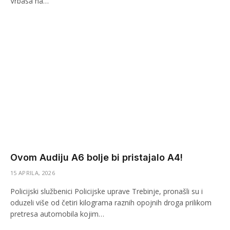
Vrbasa na…
Ovom Audiju A6 bolje bi pristajalo A4!
15 APRILA, 2026
Policijski službenici Policijske uprave Trebinje, pronašli su i
oduzeli više od četiri kilograma raznih opojnih droga prilikom
pretresa automobila kojim…