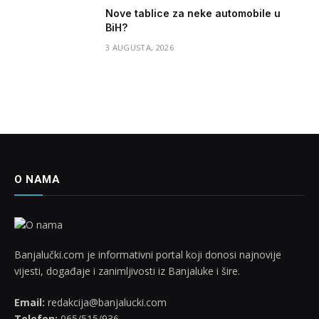
Nove tablice za neke automobile u
BiH?
3 AUGUSTA, 2026
O NAMA
Banjalučki.com je informativni portal koji donosi najnovije
vijesti, događaje i zanimljivosti iz Banjaluke i šire.
Email:
redakcija@banjalucki.com
Telefon:
065/515/936