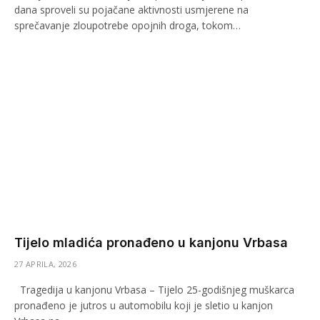
dana sproveli su pojačane aktivnosti usmjerene na
sprečavanje zloupotrebe opojnih droga, tokom…
Tijelo mladića pronađeno u kanjonu Vrbasa
27 APRILA, 2026
Tragedija u kanjonu Vrbasa – Tijelo 25-godišnjeg muškarca
pronađeno je jutros u automobilu koji je sletio u kanjon