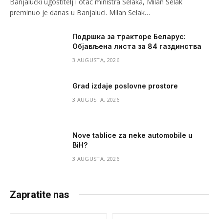
Banjalučki ugostitelj i otac ministra Selaka, Milan Selak
preminuo je danas u Banjaluci. Milan Selak…
Подршка за тракторе Беларус:
Објављена листа за 84 газдинства
3 AUGUSTA, 2026
Grad izdaje poslovne prostore
3 AUGUSTA, 2026
Nove tablice za neke automobile u
BiH?
3 AUGUSTA, 2026
Zapratite nas