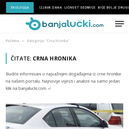
EKOLOGIJA
IZJAVA DANA
LIČNOST SEDMICE
BIĆE BOLJE DRUG
Početna
Kategorija: "Crna hronika"
»
ČITATE:
CRNA HRONIKA
Budite informisani o najvažnijim događajima iz crne hronike
na našem portalu. Najnovije vijesti i analize na samo jedan
klik na banjalucki.com ✓