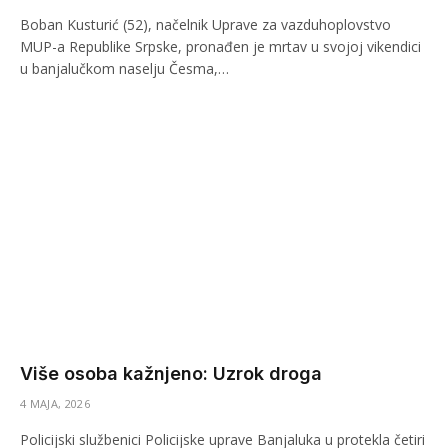
Boban Kusturić (52), načelnik Uprave za vazduhoplovstvo
MUP-a Republike Srpske, pronađen je mrtav u svojoj vikendici
u banjalučkom naselju Česma,…
Više osoba kažnjeno: Uzrok droga
4 MAJA, 2026
Policijski službenici Policijske uprave Banjaluka u protekla četiri