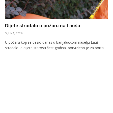
Dijete stradalo u požaru na Laušu
5 JUNA, 2026
U požaru koji se desio danas u banjalučkom naselju Lauš
stradalo je dijete starosti šest godina, potvrđeno je za portal…