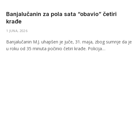
Banjalučanin za pola sata “obavio” četiri
krađe
1 JUNA, 2026
Banjalučanin M.J. uhapšen je juče, 31. maja, zbog sumnje da je
u roku od 35 minuta počinio četiri krađe. Policija…