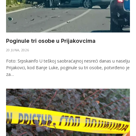
Poginule tri osobe u Prijakovcima
20 JUNA, 2026
Foto: Srpskainfo U teškoj saobraćajnoj nesreći danas u naselju
Prijakovci, kod Banje Luke, poginule su tri osobe, potvrđeno je
za…