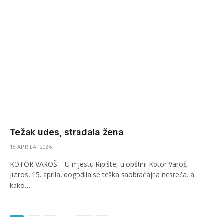
Težak udes, stradala žena
15 APRILA, 2026
KOTOR VAROŠ – U mjestu Ripište, u opštini Kotor Varoš,
jutros, 15. aprila, dogodila se teška saobraćajna nesreća, a
kako…