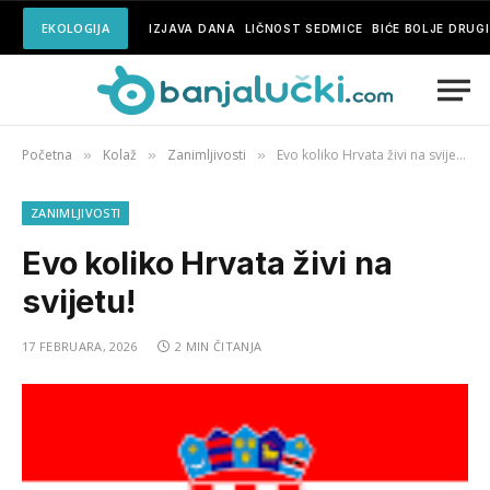
EKOLOGIJA
IZJAVA DANA
LIČNOST SEDMICE
BIĆE BOLJE DRUG
Početna
Kolaž
Zanimljivosti
Evo koliko Hrvata živi na svijetu!
»
»
»
ZANIMLJIVOSTI
Evo koliko Hrvata živi na
svijetu!
17 FEBRUARA, 2026
2 MIN ČITANJA