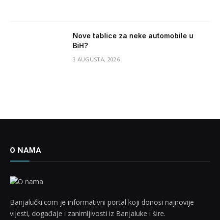
Nove tablice za neke automobile u
BiH?
3 AUGUSTA, 2026
O NAMA
Banjalučki.com je informativni portal koji donosi najnovije
vijesti, događaje i zanimljivosti iz Banjaluke i šire.