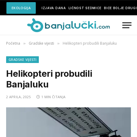
EKOLOGIJA
IZJAVA DANA
LIČNOST SEDMICE
BIĆE BOLJE DRUG
Početna
Gradske vijesti
Helikopteri probudili Banjaluku
»
»
GRADSKE VIJESTI
Helikopteri probudili
Banjaluku
2 APRILA, 2025
1 MIN ČITANJA