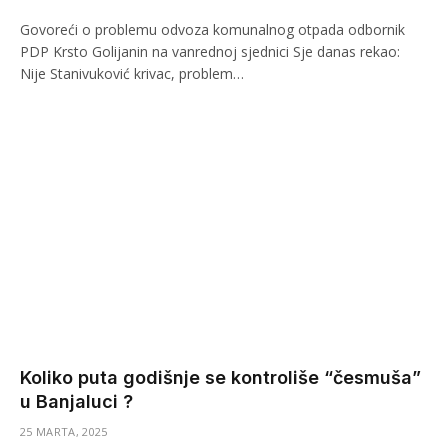
Govoreći o problemu odvoza komunalnog otpada odbornik
PDP Krsto Golijanin na vanrednoj sjednici Sje danas rekao:
Nije Stanivuković krivac, problem…
Koliko puta godišnje se kontroliše “česmuša”
u Banjaluci ?
25 MARTA, 2025