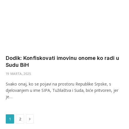
Dodik: Konfiskovati imovinu onome ko radi u
Sudu BiH
19 MARTA, 2025
Svako onaj, ko se pojavi na prostoru Republike Srpske, s
djelovanjem u ime SIPA, Tužilaštva i Suda, biće pritvoren, jer
je…
Next
1
2