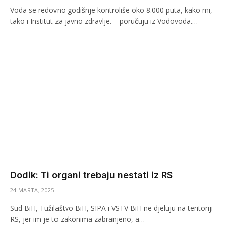
Voda se redovno godišnje kontroliše oko 8.000 puta, kako mi,
tako i Institut za javno zdravlje. – poručuju iz Vodovoda.…
Dodik: Ti organi trebaju nestati iz RS
24 MARTA, 2025
Sud BiH, Tužilaštvo BiH, SIPA i VSTV BiH ne djeluju na teritoriji
RS, jer im je to zakonima zabranjeno, a…