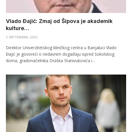
Vlado Đajić: Zmaj od Šipova je akademik
kulture…
3 SEPTEMBRA, 2025
Direktor Univerzitetskog kliničkog centra u Banjaluci Vlado
Đajić je govoreći o nedavnim događaju ispred Sokolskog
doma, gradonačelnika Draška Stanivukovića i…