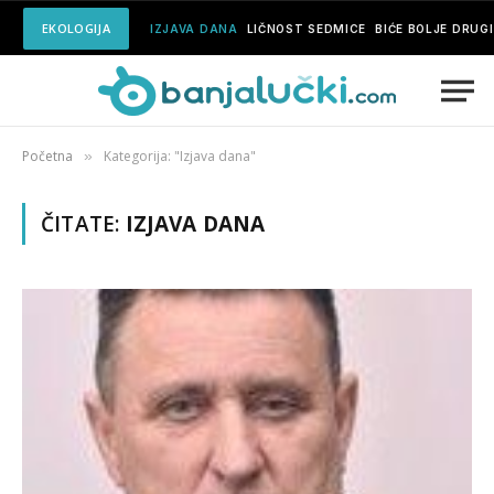
EKOLOGIJA
IZJAVA DANA
LIČNOST SEDMICE
BIĆE BOLJE DRUG
Početna
Kategorija: "Izjava dana"
»
ČITATE:
IZJAVA DANA