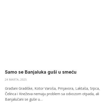
Samo se Banjaluka guši u smeću
24 MARTA, 2025
Građani Gradiške, Kotor Varoša, Prnjavora, Laktaša, Srpca,
Čelinca i Kneževa nemaju problem sa odvozom otpada, ali
Banjalučani se guše u…