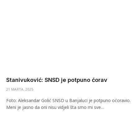
Stanivuković: SNSD je potpuno ćorav
21 MARTA, 2025
Foto: Aleksandar Golić SNSD u Banjaluci je potpuno oćoravio.
Meni je jasno da oni nisu vidjeli šta smo mi sve…