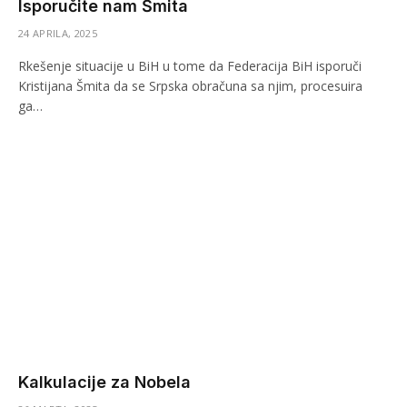
Isporučite nam Šmita
24 APRILA, 2025
Rkešenje situacije u BiH u tome da Federacija BiH isporuči
Kristijana Šmita da se Srpska obračuna sa njim, procesuira
ga…
Kalkulacije za Nobela