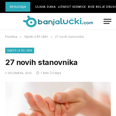
EKOLOGIJA
IZJAVA DANA
LIČNOST SEDMICE
BIĆE BOLJE DRUG
Početna
Vijesti iz RS i BiH
27 novih stanovnika
»
»
VIJESTI IZ RS I BIH
27 novih stanovnika
2 DECEMBRA, 2025
1 MIN ČITANJA