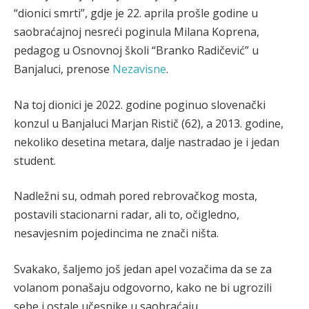
“dionici smrti”, gdje je 22. aprila prošle godine u
saobraćajnoj nesreći poginula Milana Koprena,
pedagog u Osnovnoj školi “Branko Radičević” u
Banjaluci, prenose
Nezavisne
.
Na toj dionici je 2022. godine poginuo slovenački
konzul u Banjaluci Marjan Ristič (62), a 2013. godine,
nekoliko desetina metara, dalje nastradao je i jedan
student.
Nadležni su, odmah pored rebrovačkog mosta,
postavili stacionarni radar, ali to, očigledno,
nesavjesnim pojedincima ne znači ništa.
Svakako, šaljemo još jedan apel vozačima da se za
volanom ponašaju odgovorno, kako ne bi ugrozili
sebe i ostale učesnike u saobraćaju.