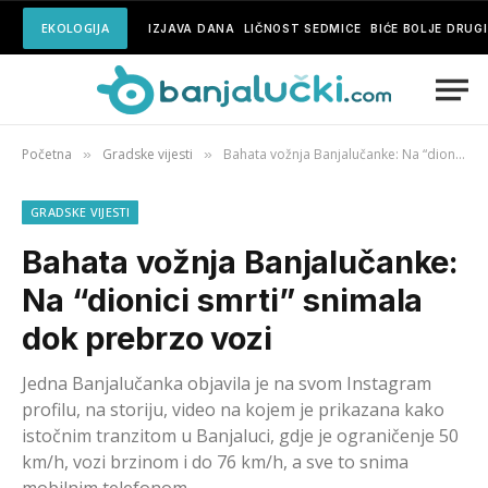
EKOLOGIJA
IZJAVA DANA
LIČNOST SEDMICE
BIĆE BOLJE DRUG
Početna
Gradske vijesti
Bahata vožnja Banjalučanke: Na “dionici smrti” snimala dok prebrzo vozi
»
»
GRADSKE VIJESTI
Bahata vožnja Banjalučanke:
Na “dionici smrti” snimala
dok prebrzo vozi
Jedna Banjalučanka objavila je na svom Instagram
profilu, na storiju, video na kojem je prikazana kako
istočnim tranzitom u Banjaluci, gdje je ograničenje 50
km/h, vozi brzinom i do 76 km/h, a sve to snima