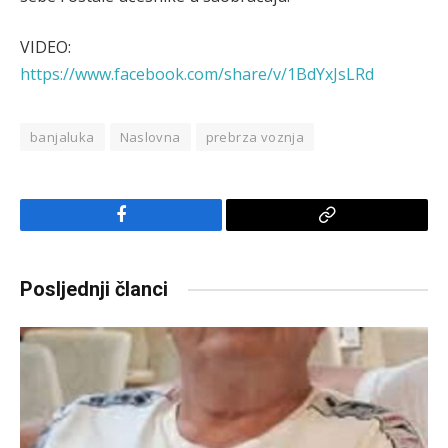
VIDEO:
https://www.facebook.com/share/v/1BdYxJsLRd
banjaluka
Naslovna
prebrza voznja
Facebook
Copy
Link
Posljednji članci