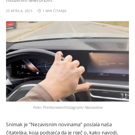
mobilnim telefonom.
25 APRILA, 2025
1 MIN ČITANJA
Foto: Printscreen/Instagram/ Nezavisne
Snimak je “Nezavisnim novinama” poslala naša
čitateljka, koja podsjeća da je riječ o, kako navodi,