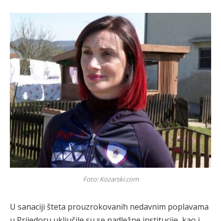
Foto: Kozarski.com
U sanaciji šteta prouzrokovanih nedavnim poplavama
u Prijedoru uključile su se nadležne institucije, kao i