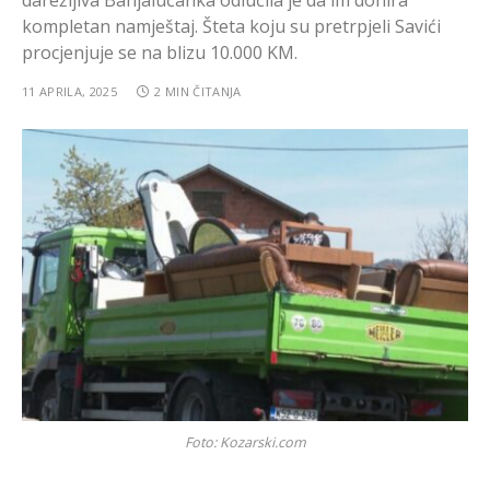
darežljiva Banjalučanka odlučila je da im donira
kompletan namještaj. Šteta koju su pretrpjeli Savići
procjenjuje se na blizu 10.000 KM.
11 APRILA, 2025
2 MIN ČITANJA
Foto: Kozarski.com