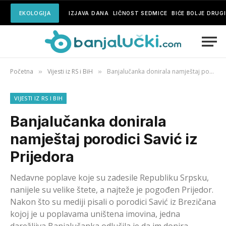
EKOLOGIJA
IZJAVA DANA
LIČNOST SEDMICE
BIĆE BOLJE DRUG
Početna
Vijesti iz RS i BiH
Banjalučanka donirala namještaj porodici Savić iz Prijedora
»
»
VIJESTI IZ RS I BIH
Banjalučanka donirala
namještaj porodici Savić iz
Prijedora
Nedavne poplave koje su zadesile Republiku Srpsku,
nanijele su velike štete, a najteže je pogođen Prijedor.
Nakon što su mediji pisali o porodici Savić iz Brezičana
kojoj je u poplavama uništena imovina, jedna