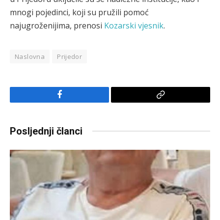
mnogi pojedinci, koji su pružili pomoć
najugroženijima, prenosi
Kozarski vjesnik
.
Naslovna
Prijedor
Facebook
Copy
Link
Posljednji članci