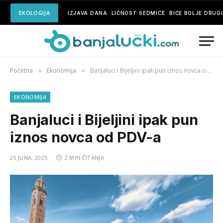
EKOLOGIJA
IZJAVA DANA
LIČNOST SEDMICE
BIĆE BOLJE DRUG
Početna
Ekonomija
Banjaluci i Bijeljini ipak pun iznos novca od PDV-a
»
»
EKONOMIJA
Banjaluci i Bijeljini ipak pun
iznos novca od PDV-a
25 JUNA, 2025
2 MIN ČITANJA