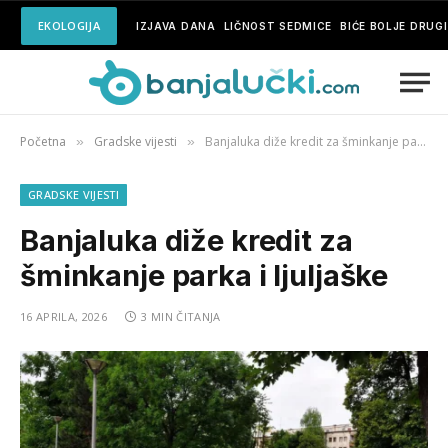
EKOLOGIJA
IZJAVA DANA
LIČNOST SEDMICE
BIĆE BOLJE DRUG
Početna
Gradske vijesti
Banjaluka diže kredit za šminkanje parka i ljuljaške
»
»
GRADSKE VIJESTI
Banjaluka diže kredit za
šminkanje parka i ljuljaške
16 APRILA, 2026
3 MIN ČITANJA