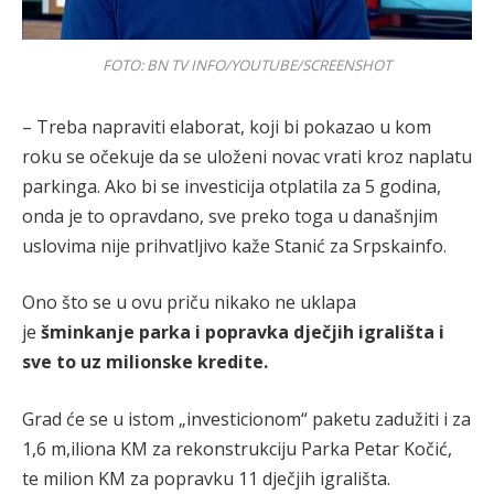
FOTO: BN TV INFO/YOUTUBE/SCREENSHOT
– Treba napraviti elaborat, koji bi pokazao u kom
roku se očekuje da se uloženi novac vrati kroz naplatu
parkinga. Ako bi se investicija otplatila za 5 godina,
onda je to opravdano, sve preko toga u današnjim
uslovima nije prihvatljivo kaže Stanić za Srpskainfo.
Ono što se u ovu priču nikako ne uklapa
je
šminkanje parka i popravka dječjih igrališta i
sve to uz milionske kredite.
Grad će se u istom „investicionom“ paketu zadužiti i za
1,6 m,iliona KM za rekonstrukciju Parka Petar Kočić,
te milion KM za popravku 11 dječjih igrališta.