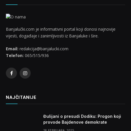
Banjalučki.com je informativni portal koji donosi najnovije
vijesti, događaje i zanimljivosti iz Banjaluke i šire.
Email:
redakcija@banjalucki.com
Telefon:
065/515/936
Facebook
Instagram
NAJČITANIJE
Đulijani o presudi Dodiku: Progon koji
provode Bajdenove demokrate
28 FEBRUARA, 2025