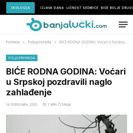
EKOLOGIJA
IZJAVA DANA
LIČNOST SEDMICE
BIĆE BOLJE DRUG
Početna
Poljoprivreda
BIĆE RODNA GODINA: Voćari u Srpskoj pozdravili naglo zahlađenje
»
»
POLJOPRIVREDA
BIĆE RODNA GODINA: Voćari
u Srpskoj pozdravili naglo
zahlađenje
16 FEBRUARA, 2025
1 MIN ČITANJA