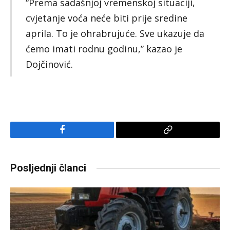
“Prema sadašnjoj vremenskoj situaciji,
cvjetanje voća neće biti prije sredine
aprila. To je ohrabrujuće. Sve ukazuje da
ćemo imati rodnu godinu,” kazao je
Dojčinović.
Facebook
Copy
Link
Posljednji članci