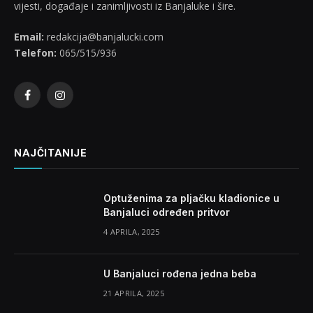
vijesti, događaje i zanimljivosti iz Banjaluke i šire.
Email:
redakcija@banjalucki.com
Telefon:
065/515/936
Facebook
Instagram
NAJČITANIJE
Optuženima za pljačku kladionice u
Banjaluci određen pritvor
4 APRILA, 2025
U Banjaluci rođena jedna beba
21 APRILA, 2025