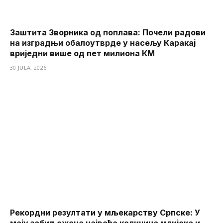
Заштита Зворника од поплава: Почели радови
на изградњи обалоутврде у насељу Каракај
вриједни више од пет милиона КМ
30 JULA, 2026
Рекордни резултати у мљекарству Српске: У
мају забиљежена највећа количина млијека и