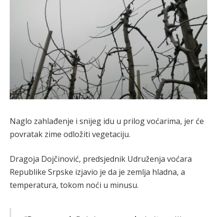
Naglo zahlađenje i snijeg idu u prilog voćarima, jer će
povratak zime odložiti vegetaciju.
Dragoja Dojčinović, predsjednik Udruženja voćara
Republike Srpske izjavio je da je zemlja hladna, a
temperatura, tokom noći u minusu.