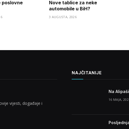
e poslovne
Nove tablice za neke
automobile u BiH?
26
3 AUGUSTA, 2026
NAJČITANIJE
Na Alipaš
16 MAJA, 202
vije vijesti, događaje i
Posljednj