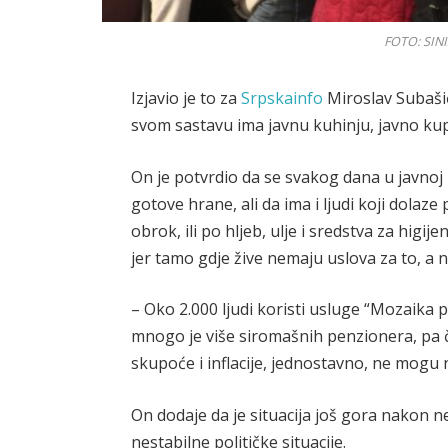
FOTO: SIN
Izjavio je to za
Srpskainfo
Miroslav Subaši
svom sastavu ima javnu kuhinju, javno kupat
On je potvrdio da se svakog dana u javnoj k
gotove hrane, ali da ima i ljudi koji dolaz
obrok, ili po hljeb, ulje i sredstva za higi
jer tamo gdje žive nemaju uslova za to, a n
– Oko 2.000 ljudi koristi usluge “Mozaika pr
mnogo je više siromašnih penzionera, pa ča
skupoće i inflacije, jednostavno, ne mogu 
On dodaje da je situacija još gora nakon n
nestabilne političke situacije.