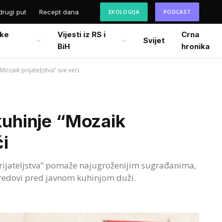
drugi put
Recept dana
EKOLOGIJA
PODCAST
ke
Vijesti iz RS i
Crna
Svijet
BiH
hronika
Mozaik prijateljstva” sve veći
 kuhinje “Mozaik
ći
prijateljstva” pomaže najugroženijim sugrađanima,
a redovi pred javnom kuhinjom duži.