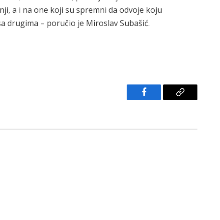
inji, a i na one koji su spremni da odvoje koju
i sa drugima – poručio je Miroslav Subašić.
Facebook
Copy
Link