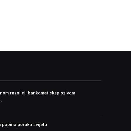
inom raznijeli bankomat eksplozivom
5
a papina poruka svijetu