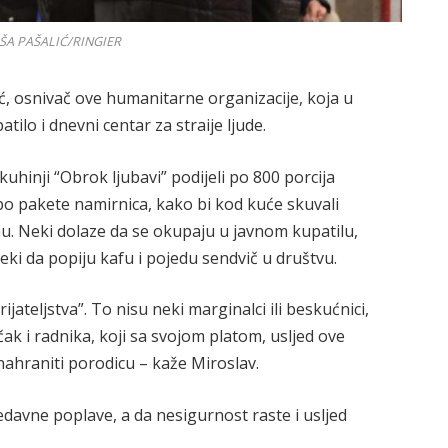
IŠA PAŠALIĆ/RINGIER
ć, osnivač ove humanitarne organizacije, koja u
ilo i dnevni centar za straije ljude.
uhinji “Obrok ljubavi” podijeli po 800 porcija
e po pakete namirnica, kako bi kod kuće skuvali
jenu. Neki dolaze da se okupaju u javnom kupatilu,
eki da popiju kafu i pojedu sendvič u društvu.
ijateljstva”. To nisu neki marginalci ili beskućnici,
k i radnika, koji sa svojom platom, usljed ove
nahraniti porodicu – kaže Miroslav.
edavne poplave, a da nesigurnost raste i usljed