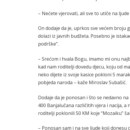
– Nećete vjerovati, ali sve to utiče na lj
On dodaje da je, uprkos sve većem broju g
dolazi iz javnih budžeta. Posebno je istak
podrške”.
– Srećom i hvala Bogu, imamo mi onu najbi
kad nam roditelji dovedu djecu, koju od ma
neko dijete iz svoje kasice pokloni 5 mara
pobjeda naroda – kaže Miroslav Subašić.
Dodaje da je ponosan i što se nedavno na
400 Banjalučana različitih vjera i nacija, 
roditelji poklonili 50 KM koje “Mozaiku” š
– Ponosan sam i na sve ljude koji donesu