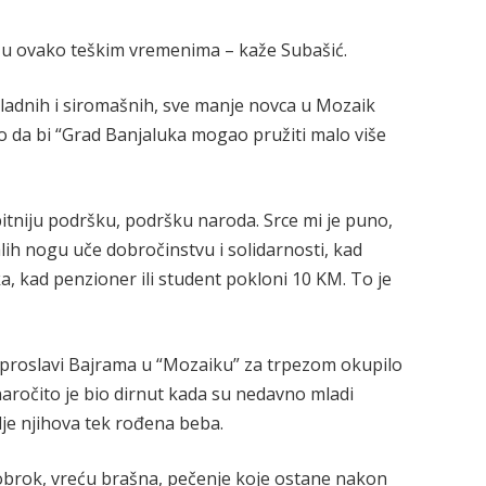
ude u ovako teškim vremenima – kaže Subašić.
ladnih i siromašnih, sve manje novca u Mozaik
ao da bi “Grad Banjaluka mogao pružiti malo više
tniju podršku, podršku naroda. Srce mi je puno,
lih nogu uče dobročinstvu i solidarnosti, kad
ka, kad penzioner ili student pokloni 10 KM. To je
 proslavi Bajrama u “Mozaiku” za trpezom okupilo
a naročito je bio dirnut kada su nedavno mladi
alje njihova tek rođena beba.
 obrok, vreću brašna, pečenje koje ostane nakon