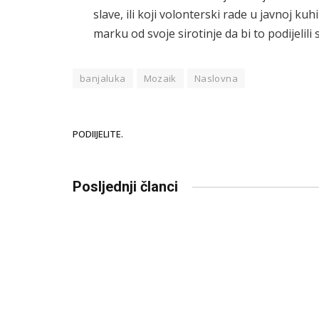
slave, ili koji volonterski rade u javnoj kuh
marku od svoje sirotinje da bi to podijelil
banjaluka
Mozaik
Naslovna
PODIIJELITE.
Posljednji članci