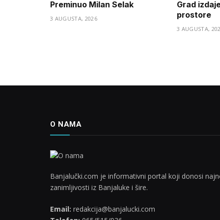
Preminuo Milan Selak
Grad izdaj
prostore
3 AUGUSTA, 2026
3 AUGUSTA, 20
O NAMA
Banjalučki.com je informativni portal koji donosi najno
zanimljivosti iz Banjaluke i šire.
Email:
redakcija@banjalucki.com