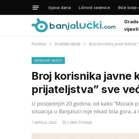
Izjava dana
Ličnost sedmice
Biće bolje 
Grads
vijesti
Početna
Gradske vijesti
Broj korisnika javne kuhinje “
»
»
GRADSKE VIJESTI
Broj korisnika javne
prijateljstva” sve ve
U posljednjih 20 godina, od kako “Mozaik 
situacija u Banjaluci nije nikad bila gora, 
7 APRILA, 2025
2 MIN ČITANJA