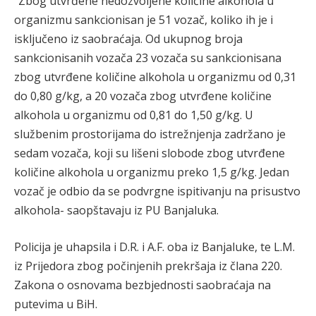
“Zbog utvrđene nedozvoljene količine alkohola u
organizmu sankcionisan je 51 vozač, koliko ih je i
isključeno iz saobraćaja. Od ukupnog broja
sankcionisanih vozača 23 vozača su sankcionisana
zbog utvrđene količine alkohola u organizmu od 0,31
do 0,80 g/kg, a 20 vozača zbog utvrđene količine
alkohola u organizmu od 0,81 do 1,50 g/kg. U
službenim prostorijama do istrežnjenja zadržano je
sedam vozača, koji su lišeni slobode zbog utvrđene
količine alkohola u organizmu preko 1,5 g/kg. Jedan
vozač je odbio da se podvrgne ispitivanju na prisustvo
alkohola- saopštavaju iz PU Banjaluka.
Policija je uhapsila i D.R. i A.F. oba iz Banjaluke, te L.M.
iz Prijedora zbog počinjenih prekršaja iz člana 220.
Zakona o osnovama bezbjednosti saobraćaja na
putevima u BiH.