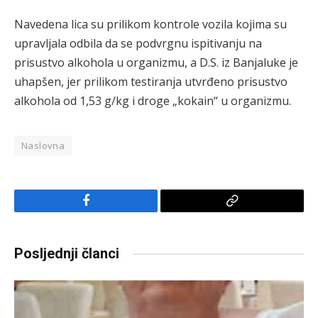
Navedena lica su prilikom kontrole vozila kojima su
upravljala odbila da se podvrgnu ispitivanju na
prisustvo alkohola u organizmu, a D.S. iz Banjaluke je
uhapšen, jer prilikom testiranja utvrđeno prisustvo
alkohola od 1,53 g/kg i droge „kokain“ u organizmu.
Naslovna
Facebook
Copy
Link
Posljednji članci