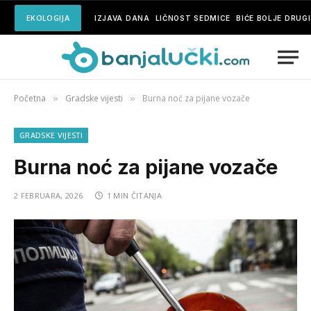
EKOLOGIJA
IZJAVA DANA
LIČNOST SEDMICE
BIĆE BOLJE DRUG
Početna
Gradske vijesti
Burna noć za pijane vozače
»
»
GRADSKE VIJESTI
Burna noć za pijane vozače
2 FEBRUARA, 2026
1 MIN ČITANJA