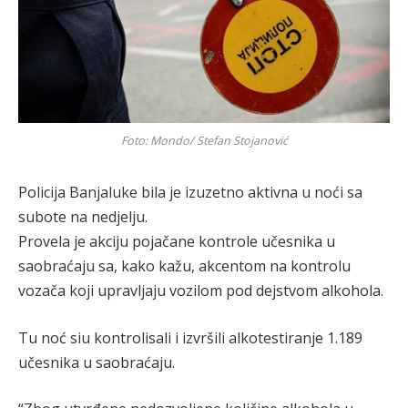
Foto: Mondo/ Stefan Stojanović
Policija Banjaluke bila je izuzetno aktivna u noći sa
subote na nedjelju.
Provela je akciju pojačane kontrole učesnika u
saobraćaju sa, kako kažu, akcentom na kontrolu
vozača koji upravljaju vozilom pod dejstvom alkohola.
Tu noć siu kontrolisali i izvršili alkotestiranje 1.189
učesnika u saobraćaju.