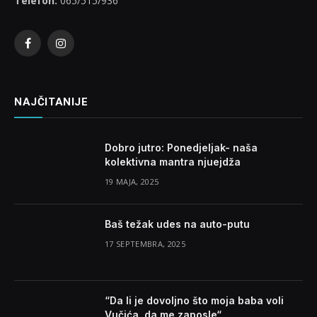
Telefon:
065/515/936
Facebook
Instagram
NAJČITANIJE
Dobro jutro: Ponedjeljak- naša
kolektivna mantra njuejdža
19 MAJA, 2025
Baš težak udes na auto-putu
17 SEPTEMBRA, 2025
“Da li je dovoljno što moja baba voli
Vučića, da me zaposle“