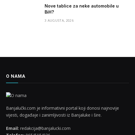
Nove tablice za neke automobile u
BiH?
3 AUGUSTA, 2026
O NAMA
Banjalučki.com je informativni portal koji donosi najnovije
vijesti, događaje i zanimljivosti iz Banjaluke i šire.
Email:
redakcija@banjalucki.com