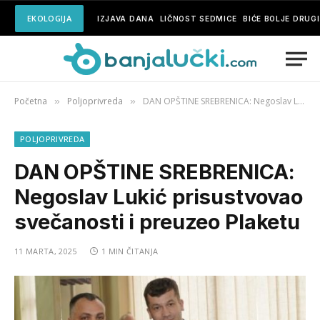
EKOLOGIJA
IZJAVA DANA
LIČNOST SEDMICE
BIĆE BOLJE DRUG
Početna
Poljoprivreda
DAN OPŠTINE SREBRENICA: Negoslav Lukić prisustvovao svečanosti i preuzeo Plaketu
»
»
POLJOPRIVREDA
DAN OPŠTINE SREBRENICA:
Negoslav Lukić prisustvovao
svečanosti i preuzeo Plaketu
11 MARTA, 2025
1 MIN ČITANJA