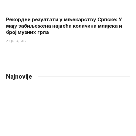
Рекордни резултати у мљекарству Српске: У
мају забиљежена највећа количина млијека и
број музних грла
29 JULA, 2026
Najnovije