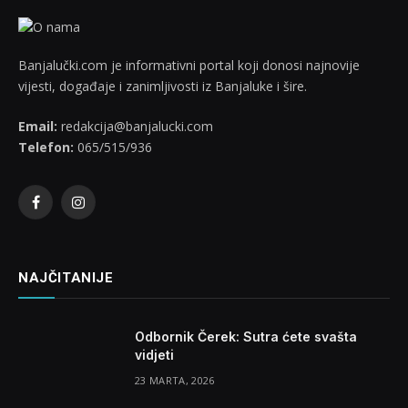
Banjalučki.com je informativni portal koji donosi najnovije
vijesti, događaje i zanimljivosti iz Banjaluke i šire.
Email:
redakcija@banjalucki.com
Telefon:
065/515/936
Facebook
Instagram
NAJČITANIJE
Odbornik Čerek: Sutra ćete svašta
vidjeti
23 MARTA, 2026