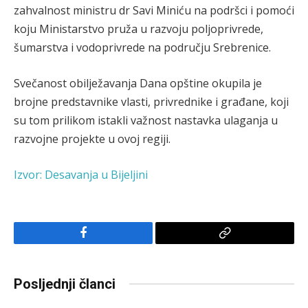
zahvalnost ministru dr Savi Miniću na podršci i pomoći
koju Ministarstvo pruža u razvoju poljoprivrede,
šumarstva i vodoprivrede na području Srebrenice.
Svečanost obilježavanja Dana opštine okupila je
brojne predstavnike vlasti, privrednike i građane, koji
su tom prilikom istakli važnost nastavka ulaganja u
razvojne projekte u ovoj regiji.
Izvor: Desavanja u Bijeljini
Facebook
Copy
Link
Posljednji članci