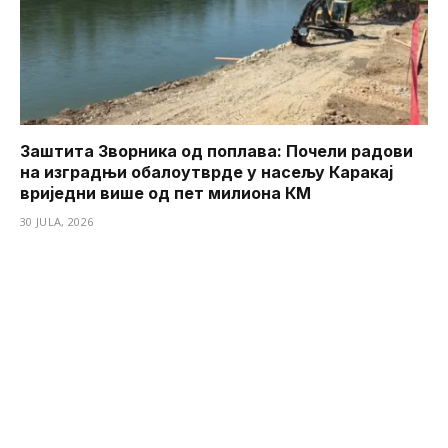
Заштита Зворника од поплава: Почели радови
на изградњи обалоутврде у насељу Каракај
вриједни више од пет милиона КМ
30 JULA, 2026