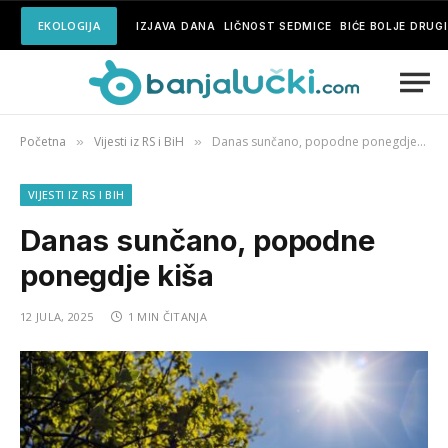
EKOLOGIJA
IZJAVA DANA
LIČNOST SEDMICE
BIĆE BOLJE DRUG
Početna
Vijesti iz RS i BiH
Danas sunčano, popodne ponegdje kiša
»
»
VIJESTI IZ RS I BIH
Danas sunčano, popodne
ponegdje kiša
12 JULA, 2025
1 MIN ČITANJA