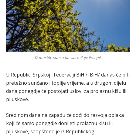
Dopustite suncu da vas miluje Freepik
U Republici Srpskoj i Federaciji BiH /FBiH/ danas će biti
pretežno sunčano i toplije vrijeme, a u drugom dijelu
dana ponegdje će postojati uslovi za prolaznu kišu ili
pljuskove.
Sredinom dana na zapadu će doći do razvoja oblaka
koji će samo ponegdje donijeti prolaznu kišu ili
pljuskove, saopšteno je iz Republičkog