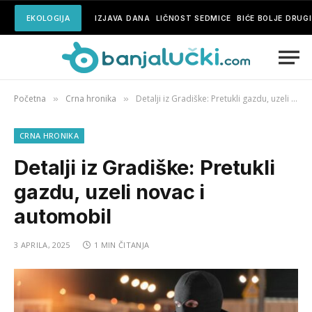
EKOLOGIJA
IZJAVA DANA
LIČNOST SEDMICE
BIĆE BOLJE DRUG
Početna
Crna hronika
Detalji iz Gradiške: Pretukli gazdu, uzeli novac i automobil
»
»
CRNA HRONIKA
Detalji iz Gradiške: Pretukli
gazdu, uzeli novac i
automobil
3 APRILA, 2025
1 MIN ČITANJA