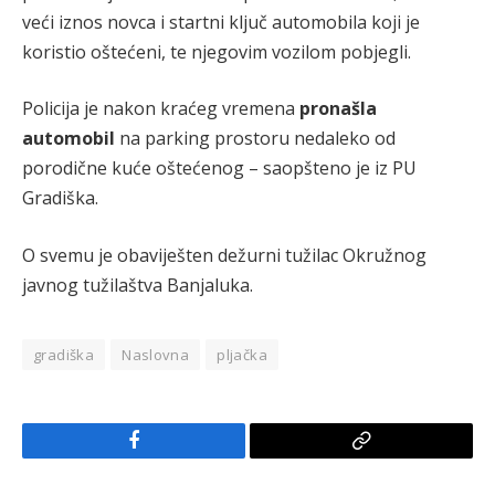
veći iznos novca i startni ključ automobila koji je
koristio oštećeni, te njegovim vozilom pobjegli.
Policija je nakon kraćeg vremena
pronašla
automobil
na parking prostoru nedaleko od
porodične kuće oštećenog – saopšteno je iz PU
Gradiška.
O svemu je obaviješten dežurni tužilac Okružnog
javnog tužilaštva Banjaluka.
gradiška
Naslovna
pljačka
Facebook
Copy
Link