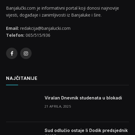
Banjalučki.com je informativni portal koji donosi najnovije
vijesti, događaje i zanimljivosti iz Banjaluke i šire.
Email:
redakcija@banjalucki.com
Telefon:
065/515/936
Facebook
Instagram
NAJČITANIJE
Viralan Dnevnik studenata u blokadi
21 APRILA, 2025
Sud odlučio ostaje li Dodik predsjednik