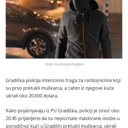
Foto: Ilustracija Freepik
Gradiška policija intenzivno traga za razbojnicima koji
su prvo pretukli muškarca, a zatim iz njegove kuće
ukrali oko 20.000 dolara.
Kako pojašnjavaju iz PU Gradiška, policiji je sinoć oko
20.45 prijavljeno da su nepoznate maskirane osobe u
porodičnoj kući u Gradiški pretukli muškarca, ukrali