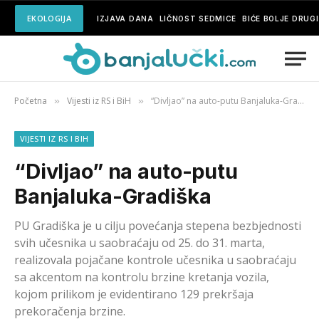
EKOLOGIJA
IZJAVA DANA
LIČNOST SEDMICE
BIĆE BOLJE DRUG
Početna
Vijesti iz RS i BiH
“Divljao” na auto-putu Banjaluka-Gradiška
»
»
VIJESTI IZ RS I BIH
“Divljao” na auto-putu
Banjaluka-Gradiška
PU Gradiška je u cilju povećanja stepena bezbjednosti
svih učesnika u saobraćaju od 25. do 31. marta,
realizovala pojačane kontrole učesnika u saobraćaju
sa akcentom na kontrolu brzine kretanja vozila,
kojom prilikom je evidentirano 129 prekršaja
prekoračenja brzine.