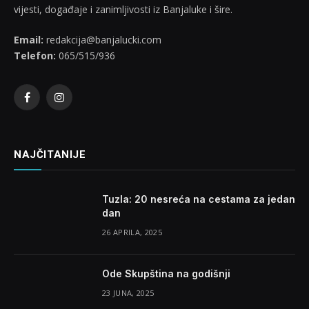
vijesti, događaje i zanimljivosti iz Banjaluke i šire.
Email:
redakcija@banjalucki.com
Telefon:
065/515/936
Facebook
Instagram
NAJČITANIJE
Tuzla: 20 nesreća na cestama za jedan
dan
26 APRILA, 2025
Ode Skupština na godišnji
23 JUNA, 2025