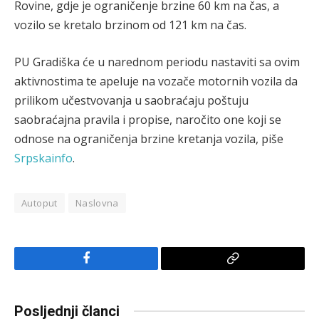
Rovine, gdje je ograničenje brzine 60 km na čas, a
vozilo se kretalo brzinom od 121 km na čas.
PU Gradiška će u narednom periodu nastaviti sa ovim
aktivnostima te apeluje na vozače motornih vozila da
prilikom učestvovanja u saobraćaju poštuju
saobraćajna pravila i propise, naročito one koji se
odnose na ograničenja brzine kretanja vozila, piše
Srpskainfo
.
Autoput
Naslovna
Facebook
Copy
Link
Posljednji članci