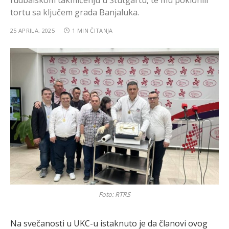
fudbalskom takmičenju u Štutgartu, te mu poklonili
tortu sa ključem grada Banjaluka.
25 APRILA, 2025
1 MIN ČITANJA
Foto: RTRS
Na svečanosti u UKC-u istaknuto je da članovi ovog