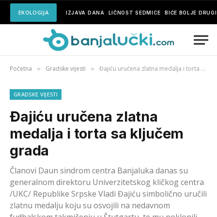
EKOLOGIJA
IZJAVA DANA
LIČNOST SEDMICE
BIĆE BOLJE DRUG
Početna
Gradske vijesti
Đajiću uručena zlatna medalja i torta sa ključem grada
»
»
GRADSKE VIJESTI
Đajiću uručena zlatna
medalja i torta sa ključem
grada
Članovi Daun sindrom centra Banjaluka danas su
generalnom direktoru Univerzitetskog kličkog centra
/UKC/ Republike Srpske Vladi Đajiću simbolično uručili
zlatnu medalju koju su osvojili na nedavnom