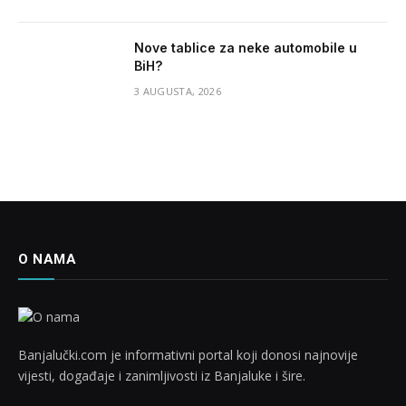
Nove tablice za neke automobile u
BiH?
3 AUGUSTA, 2026
O NAMA
Banjalučki.com je informativni portal koji donosi najnovije
vijesti, događaje i zanimljivosti iz Banjaluke i šire.