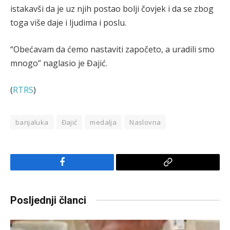
istakavši da je uz njih postao bolji čovjek i da se zbog
toga više daje i ljudima i poslu.
“Obećavam da ćemo nastaviti započeto, a uradili smo
mnogo” naglasio je Đajić.
(
RTRS
)
banjaluka
Đajić
medalja
Naslovna
Facebook
Copy
Link
Posljednji članci