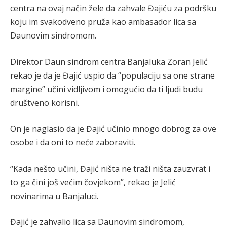
centra na ovaj način žele da zahvale Đajiću za podršku
koju im svakodveno pruža kao ambasador lica sa
Daunovim sindromom.
Direktor Daun sindrom centra Banjaluka Zoran Jelić
rekao je da je Đajić uspio da “populaciju sa one strane
margine” učini vidljivom i omogućio da ti ljudi budu
društveno korisni.
On je naglasio da je Đajić učinio mnogo dobrog za ove
osobe i da oni to neće zaboraviti.
“Kada nešto učini, Đajić ništa ne traži ništa zauzvrat i
to ga čini još većim čovjekom”, rekao je Jelić
novinarima u Banjaluci.
Đajić je zahvalio lica sa Daunovim sindromom,