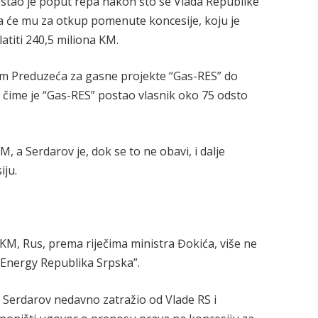
stao je poput repa nakon što se Vlada Republike
a će mu za otkup pomenute koncesije, koju je
atiti 240,5 miliona KM.
m Preduzeća za gasne projekte “Gas-RES” do
, čime je “Gas-RES” postao vlasnik oko 75 odsto
KM, a Serdarov je, dok se to ne obavi, i dalje
iju.
 KM, Rus, prema riječima ministra Đokića, više ne
 Energy Republika Srpska”.
je Serdarov nedavno zatražio od Vlade RS i