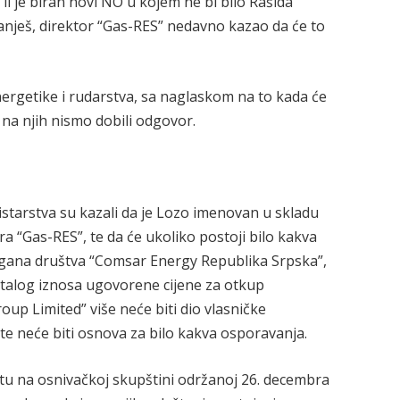
i je biran novi NO u kojem ne bi bilo Rašida
ranješ, direktor “Gas-RES” nedavno kazao da će to
energetike i rudarstva, sa naglaskom na to kada će
i na njih nismo dobili odgovor.
istarstva su kazali da je Lozo imenovan u skladu
a “Gas-RES”, te da će ukoliko postoji bilo kakva
 organa društva “Comsar Energy Republika Srpska”,
ostalog iznosa ugovorene cijene za otkup
up Limited” više neće biti dio vlasničke
e neće biti osnova za bilo kakva osporavanja.
tu na osnivačkoj skupštini održanoj 26. decembra