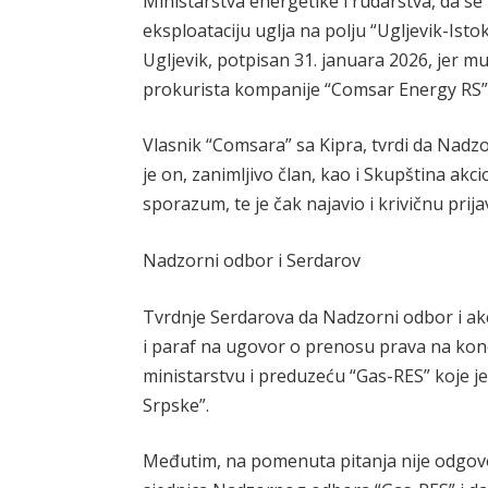
Ministarstva energetike i rudarstva, da s
eksploataciju uglja na polju “Ugljevik-Is
Ugljevik, potpisan 31. januara 2026, jer m
prokurista kompanije “Comsar Energy RS”
Vlasnik “Comsara” sa Kipra, tvrdi da Nadz
je on, zanimljivo član, kao i Skupština akc
sporazum, te je čak najavio i krivičnu prija
Nadzorni odbor i Serdarov
Tvrdnje Serdarova da Nadzorni odbor i ak
i paraf na ugovor o prenosu prava na konc
ministarstvu i preduzeću “Gas-RES” koje j
Srpske”.
Međutim, na pomenuta pitanja nije odgovor