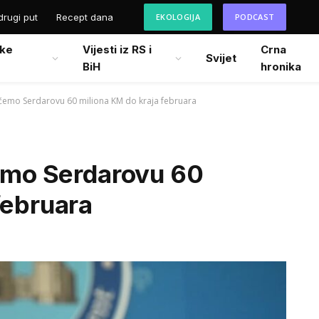
drugi put
Recept dana
EKOLOGIJA
PODCAST
ke
Vijesti iz RS i
Crna
Svijet
BiH
hronika
tićemo Serdarovu 60 miliona KM do kraja februara
ćemo Serdarovu 60
februara