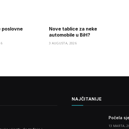
e poslovne
Nove tablice za neke
automobile u BiH?
26
3 AUGUSTA, 2026
NAJČITANIJE
Počela sj
13 MARTA, 2