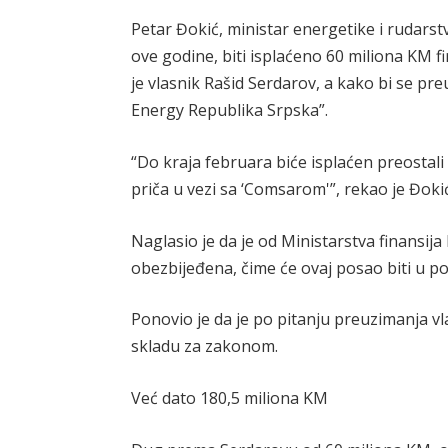
Petar Đokić, ministar energetike i rudarst
ove godine, biti isplaćeno 60 miliona KM f
je vlasnik Rašid Serdarov, a kako bi se p
Energy Republika Srpska”.
“Do kraja februara biće isplaćen preostali
priča u vezi sa ‘Comsarom'”, rekao je Đokić
Naglasio je da je od Ministarstva finansija
obezbijeđena, čime će ovaj posao biti u p
Ponovio je da je po pitanju preuzimanja 
skladu za zakonom.
Već dato 180,5 miliona KM