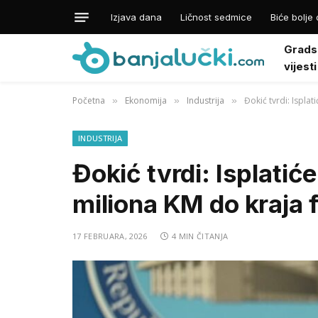
Izjava dana
Ličnost sedmice
Biće bolje 
Grads
vijesti
Početna
Ekonomija
Industrija
Đokić tvrdi: Ispla
»
»
»
INDUSTRIJA
Đokić tvrdi: Isplati
miliona KM do kraja 
17 FEBRUARA, 2026
4 MIN ČITANJA