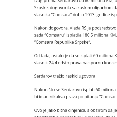
Dug prema Serdarovu od 60 miliona KM, o
Srpske, dogovorila sa ruskim oligarhom d
vlasnika “Comsara” dobio 2013. godine ispl
Nakon dogovora, Vlada RS je podsredstvo
sada “Comsaru” isplatila 180,5 miliona KM
“Comsara Republike Srpske”.
Od tada, ostalo je da se isplati 60 miliona 
vlasnik 24,4 odsto prava na spornu konces
Serdarov tražio raskid ugovora
Nakon što se Serdarovu isplati 60 miliona
bi imao nikakva prava po pitanju “Comsar
Ovo je jako bitna činjenica, s obzirom da 