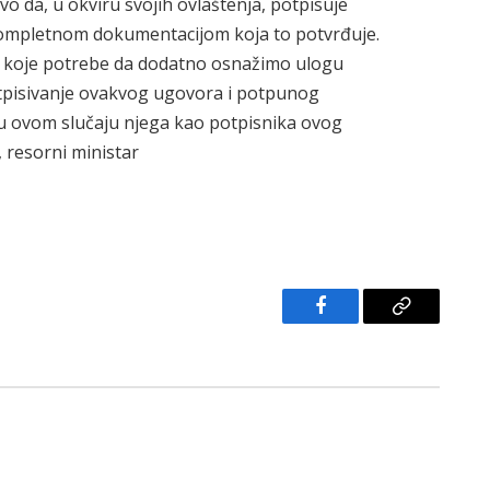
o da, u okviru svojih ovlaštenja, potpisuje
kompletnom dokumentacijom koja to potvrđuje.
o koje potrebe da dodatno osnažimo ulogu
tpisivanje ovakvog ugovora i potpunog
u ovom slučaju njega kao potpisnika ovog
 resorni ministar
Facebook
Copy
Link