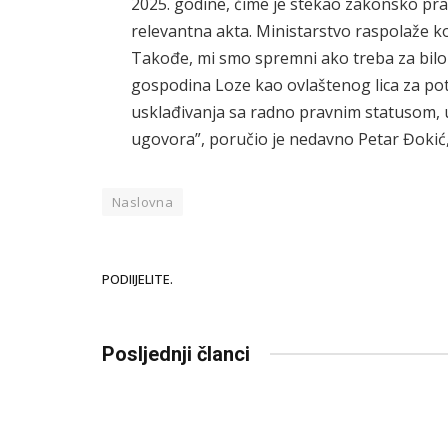
2025. godine, čime je stekao zakonsko prav
relevantna akta. Ministarstvo raspolaže 
Takođe, mi smo spremni ako treba za bil
gospodina Loze kao ovlaštenog lica za po
usklađivanja sa radno pravnim statusom, 
ugovora”, poručio je nedavno Petar Đokić,
Naslovna
PODIIJELITE.
Posljednji članci