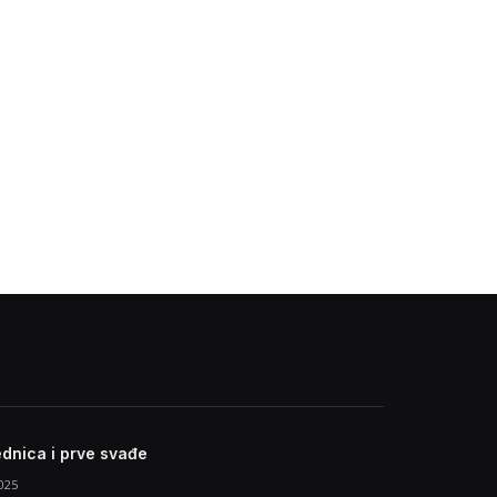
ednica i prve svađe
025