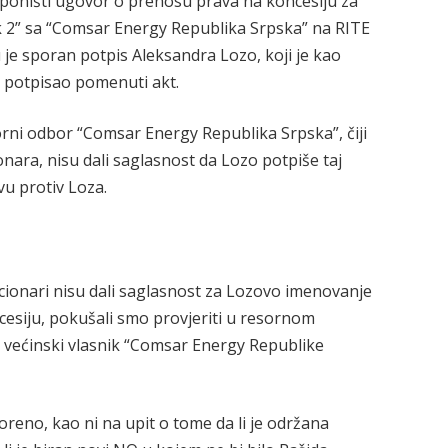
e poništi ugovor o prenosu prava na koncesiju za
tok 2” sa “Comsar Energy Republika Srpska” na RITE
u je sporan potpis Aleksandra Lozo, koji je kao
 potpisao pomenuti akt.
orni odbor “Comsar Energy Republika Srpska”, čiji
ionara, nisu dali saglasnost da Lozo potpiše taj
vu protiv Loza.
cionari nisu dali saglasnost za Lozovo imenovanje
esiju, pokušali smo provjeriti u resornom
e većinski vlasnik “Comsar Energy Republike
eno, kao ni na upit o tome da li je održana