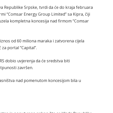
va Republike Srpske, tvrdi da će do kraja februara
irmi “Comsar Energy Group Limited” sa Kipra, čiji
reuzela kompletna koncesija nad firmom “Comsar
 iznos od 60 miliona maraka i zatvorena cijela
 za portal “Capital”.
 RS dobio uvjerenja da će sredstva biti
otpunosti završen.
vlasništva nad pomenutom koncesijom bila u