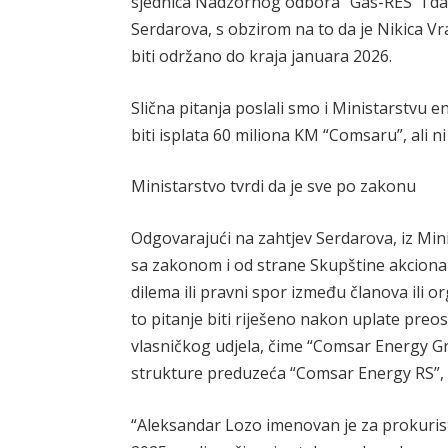
sjednica Nadzornog odbora “Gas-RES” i da l
Serdarova, s obzirom na to da je Nikica V
biti održano do kraja januara 2026.
Slična pitanja poslali smo i Ministarstvu 
biti isplata 60 miliona KM “Comsaru”, ali n
Ministarstvo tvrdi da je sve po zakonu
Odgovarajući na zahtjev Serdarova, iz Min
sa zakonom i od strane Skupštine akcionar
dilema ili pravni spor između članova ili
to pitanje biti riješeno nakon uplate pre
vlasničkog udjela, čime “Comsar Energy Gro
strukture preduzeća “Comsar Energy RS”, t
“Aleksandar Lozo imenovan je za prokuris