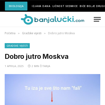
EKOLOGIJA
IZJAVA DANA
LIČNOST SEDMICE
BIĆE BOLJE DRUG
Početna
Gradske vijesti
Dobro jutro Moskva
»
»
GRADSKE VIJESTI
Dobro jutro Moskva
1 APRILA, 2025
2 MIN ČITANJA