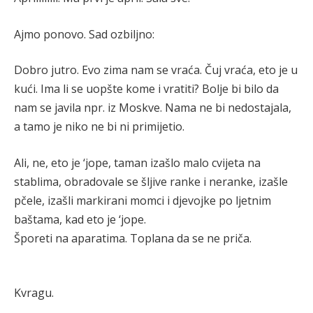
Ajmo ponovo. Sad ozbiljno:
Dobro jutro. Evo zima nam se vraća. Čuj vraća, eto je u
kući. Ima li se uopšte kome i vratiti? Bolje bi bilo da
nam se javila npr. iz Moskve. Nama ne bi nedostajala,
a tamo je niko ne bi ni primijetio.
Ali, ne, eto je ‘jope, taman izašlo malo cvijeta na
stablima, obradovale se šljive ranke i neranke, izašle
pčele, izašli markirani momci i djevojke po ljetnim
baštama, kad eto je ‘jope.
Šporeti na aparatima. Toplana da se ne priča.
Kvragu.