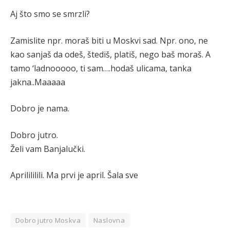
Aj što smo se smrzli?
Zamislite npr. moraš biti u Moskvi sad. Npr. ono, ne
kao sanjaš da odeš, štediš, platiš, nego baš moraš. A
tamo ‘ladnooooo, ti sam….hodaš ulicama, tanka
jakna..Maaaaa
Dobro je nama.
Dobro jutro.
Želi vam Banjalučki.
Aprilililili. Ma prvi je april. Šala sve
Dobro jutro Moskva
Naslovna