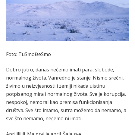
Foto: TuSmoĐeSmo
Dobro jutro, danas nećemo imati para, slobode,
normalnog života. Vanredno je stanje. Nismo srećni,
živimo u neizvjesnosti i zemlji nikada uistinu
potpisanog mira i normalnog života. Sve je korupcija,
nespokoj, nemoral kao premisa funkcionisanja
društva. Sve što imamo, sutra možemo da nemamo, a
sve što nemamo, nećemo ni imati..
Aprilililili. Ma prvi je april. Šala sve.