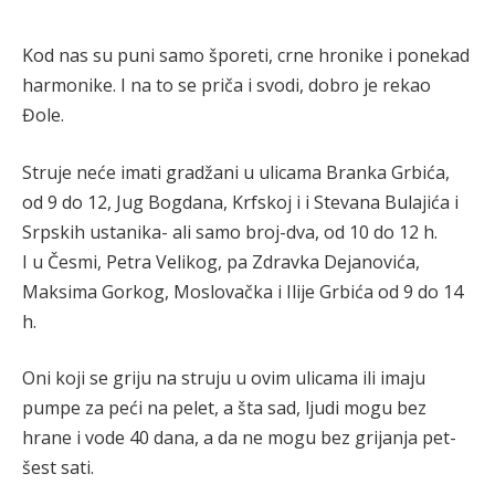
Kod nas su puni samo šporeti, crne hronike i ponekad
harmonike. I na to se priča i svodi, dobro je rekao
Đole.
Struje neće imati gradžani u ulicama Branka Grbića,
od 9 do 12, Jug Bogdana, Krfskoj i i Stevana Bulajića i
Srpskih ustanika- ali samo broj-dva, od 10 do 12 h.
I u Česmi, Petra Velikog, pa Zdravka Dejanovića,
Maksima Gorkog, Moslovačka i Ilije Grbića od 9 do 14
h.
Oni koji se griju na struju u ovim ulicama ili imaju
pumpe za peći na pelet, a šta sad, ljudi mogu bez
hrane i vode 40 dana, a da ne mogu bez grijanja pet-
šest sati.