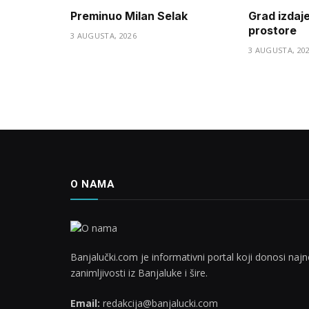
Preminuo Milan Selak
Grad izdaj
prostore
3 AUGUSTA, 2026
3 AUGUSTA, 20
O NAMA
Banjalučki.com je informativni portal koji donosi najno
zanimljivosti iz Banjaluke i šire.
Email:
redakcija@banjalucki.com