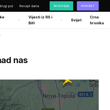
drugi put
Recept dana
EKOLOGIJA
PODCAST
ke
Vijesti iz RS i
Crna
Svijet
BiH
hronika
s
nad nas