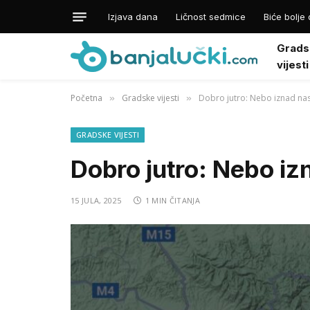
Izjava dana
Ličnost sedmice
Biće bolje 
Grads
vijesti
Početna
Gradske vijesti
Dobro jutro: Nebo iznad na
»
»
GRADSKE VIJESTI
Dobro jutro: Nebo iz
15 JULA, 2025
1 MIN ČITANJA