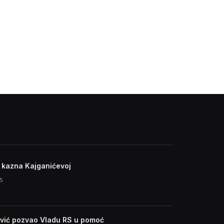
kazna Kajganićevoj
5
vić pozvao Vladu RS u pomoć