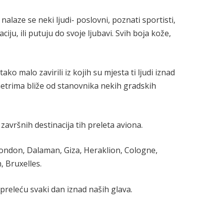
alaze se neki ljudi- poslovni, poznati sportisti,
aciju, ili putuju do svoje ljubavi. Svih boja kože,
ako malo zavirili iz kojih su mjesta ti ljudi iznad
metrima bliže od stanovnika nekih gradskih
završnih destinacija tih preleta aviona.
London, Dalaman, Giza, Heraklion, Cologne,
, Bruxelles.
 preleću svaki dan iznad naših glava.