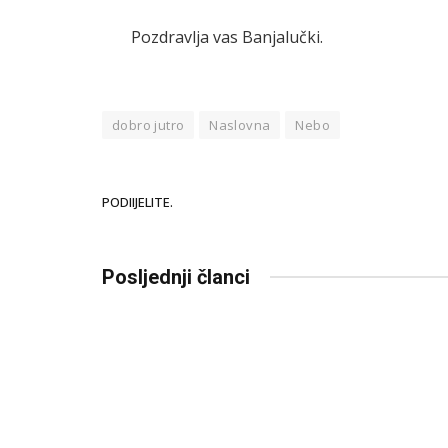
Pozdravlja vas Banjalučki.
dobro jutro
Naslovna
Nebo
PODIIJELITE.
Posljednji članci