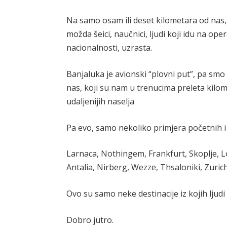
Na samo osam ili deset kilometara od nas, n
možda šeici, naučnici, ljudi koji idu na oper
nacionalnosti, uzrasta.
Banjaluka je avionski “plovni put”, pa smo t
nas, koji su nam u trenucima preleta kilo
udaljenijih naselja
Pa evo, samo nekoliko primjera početnih i 
Larnaca, Nothingem, Frankfurt, Skoplje, 
Antalia, Nirberg, Wezze, Thsaloniki, Zurich
Ovo su samo neke destinacije iz kojih ljudi
Dobro jutro.