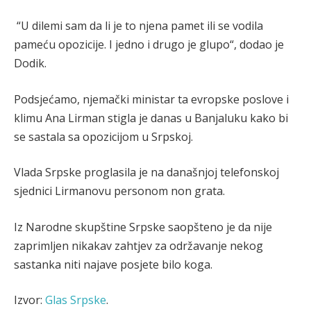
“U dilemi sam da li je to njena pamet ili se vodila
pameću opozicije. I jedno i drugo je glupo“, dodao je
Dodik.
Podsjećamo, njemački ministar ta evropske poslove i
klimu Ana Lirman stigla je danas u Banjaluku kako bi
se sastala sa opozicijom u Srpskoj.
Vlada Srpske proglasila je na današnjoj telefonskoj
sjednici Lirmanovu personom non grata.
Iz Narodne skupštine Srpske saopšteno je da nije
zaprimljen nikakav zahtjev za održavanje nekog
sastanka niti najave posjete bilo koga.
Izvor:
Glas Srpske
.