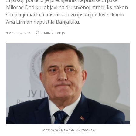
Srpskoj, poručio je predsjednik Republike Srpske
Milorad Dodik u objavi na društvenoj mreži Iks nakon
što je njemački ministar za evropska poslove i klimu
Ana Lirman napustila Banjaluku.
4 APRILA, 2025
1 MIN ČITANJA
Foto: SINIŠA PAŠALIĆ/RINGIER