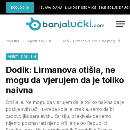
EKOLOGIJA
IZJAVA DANA
LIČNOST SEDMICE
BIĆE BOLJE DRUG
Početna
Vijesti iz RS i BiH
Dodik: Lirmanova otišla, ne mogu da vjerujem da je toliko naivna
»
»
VIJESTI IZ RS I BIH
Dodik: Lirmanova otišla, ne
mogu da vjerujem da je toliko
naivna
Otišla je. Ne mogu da vjerujem da je toliko naivna da je
poslije svih laži i uvreda koje je izrekla, samo da bi
zadovoljila sarajevsku čaršiju, očekivala da ćemo
nijemo posmatrati njeno vršljanje po Republici