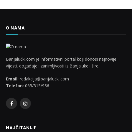
O NAMA
Banjalučki.com je informativni portal koji donosi najnovije
vijesti, događaje i zanimljivosti iz Banjaluke i šire.
Email:
redakcija@banjalucki.com
Telefon:
065/515/936
Facebook
Instagram
NAJČITANIJE