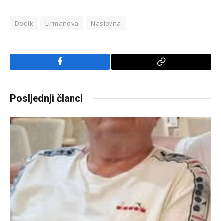
Dodik
Lirmanova
Naslovna
Facebook
Copy
Link
Posljednji članci