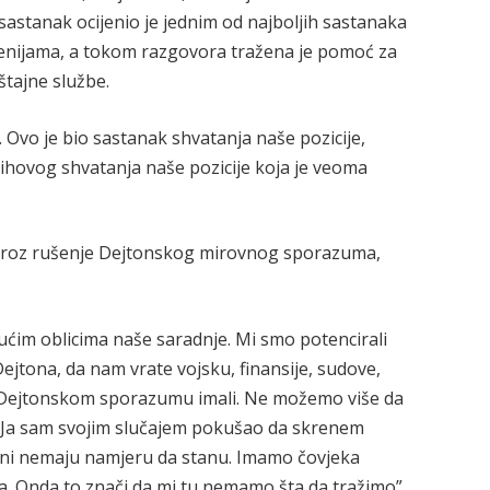
astanak ocijenio je jednim od najboljih sastanaka
cenijama, a tokom razgovora tražena je pomoć za
štajne službe.
 Ovo je bio sastanak shvatanja naše pozicije,
njihovog shvatanja naše pozicije koja je veoma
e kroz rušenje Dejtonskog mirovnog sporazuma,
ućim oblicima naše saradnje. Mi smo potencirali
jtona, da nam vrate vojsku, finansije, sudove,
o Dejtonskom sporazumu imali. Ne možemo više da
u. Јa sam svojim slučajem pokušao da skrenem
a oni nemaju namjeru da stanu. Imamo čovjeka
sta. Onda to znači da mi tu nemamo šta da tražimo”,