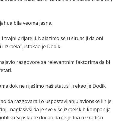
jahua bila veoma jasna.
trajni prijatelji. Nalazimo se u situaciji da oni
ji i Izraela”, istakao je Dodik.
najavio razgovore sa relevantnim faktorima da bi
etati.
ma dok ne riješimo naš status”, rekao je Dodik.
gao da razgovara i o uspostavljanju avionske linije
nji, naglasivši da je sve više izraelskih kompanija
publiku Srpsku te dodao da će jedna u Gradišci