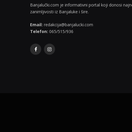
Banjalučki.com je informativni portal koji donosi najno
zanimljivosti iz Banjaluke i šire.
Email:
redakcija@banjalucki.com
Telefon:
065/515/936
Facebook
Instagram