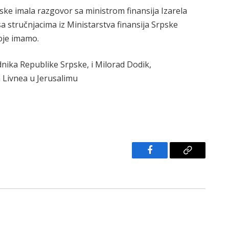
pske imala razgovor sa ministrom finansija Izarela
a stručnjacima iz Ministarstva finansija Srpske
oje imamo.
dnika Republike Srpske, i Milorad Dodik,
a Livnea u Jerusalimu
Facebook
Copy
Link