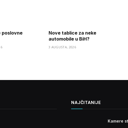
e poslovne
Nove tablice za neke
automobile u BiH?
26
3 AUGUSTA, 2026
NAJČITANIJE
Kamere st