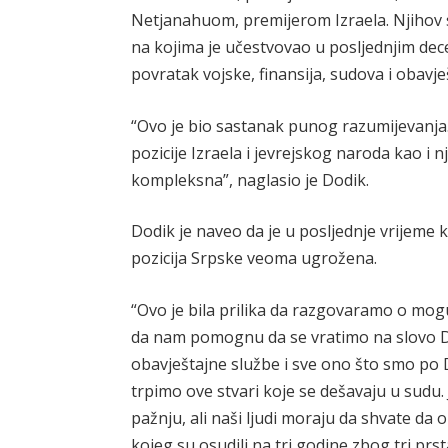
Netjanahuom, premijerom Izraela. Njihov s
na kojima je učestvovao u posljednjim de
povratak vojske, finansija, sudova i obavje
“Ovo je bio sastanak punog razumijevanja.
pozicije Izraela i jevrejskog naroda kao i 
kompleksna”, naglasio je Dodik.
Dodik je naveo da je u posljednje vrijem
pozicija Srpske veoma ugrožena.
“Ovo je bila prilika da razgovaramo o mog
da nam pomognu da se vratimo na slovo De
obavještajne službe i sve ono što smo p
trpimo ove stvari koje se dešavaju u sud
pažnju, ali naši ljudi moraju da shvate d
kojeg su osudili na tri godine zbog tri pr