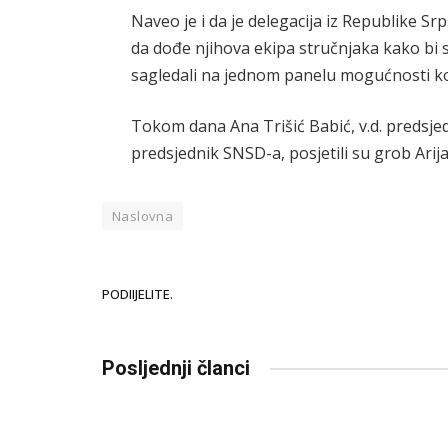
Naveo je i da je delegacija iz Republike Sr
da dođe njihova ekipa stručnjaka kako bi s
sagledali na jednom panelu mogućnosti k
Tokom dana Ana Trišić Babić, v.d. predsje
predsjednik SNSD-a, posjetili su grob Arij
Naslovna
PODIIJELITE.
Posljednji članci