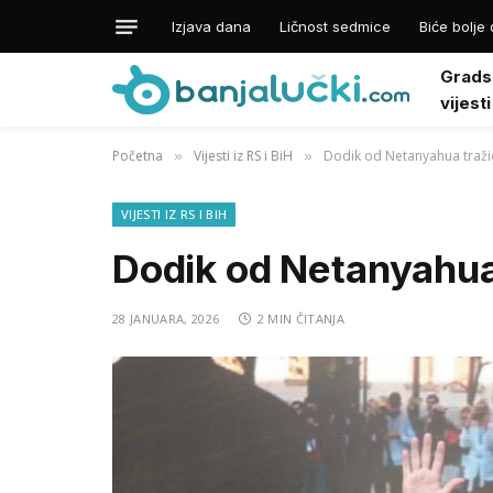
Izjava dana
Ličnost sedmice
Biće bolje 
Grads
vijesti
Početna
Vijesti iz RS i BiH
Dodik od Netanyahua traži
»
»
VIJESTI IZ RS I BIH
Dodik od Netanyahua
28 JANUARA, 2026
2 MIN ČITANJA