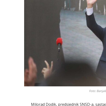
Foto: Banjal
Milorad Dodik, predsjednik SNSD-a, sasta