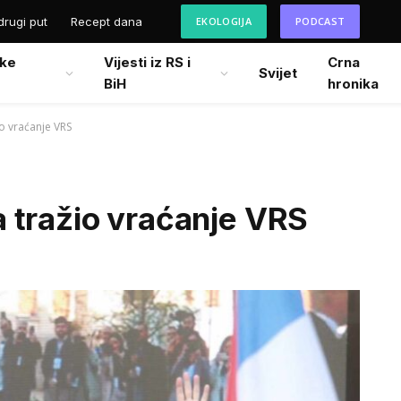
drugi put
Recept dana
EKOLOGIJA
PODCAST
ke
Vijesti iz RS i
Crna
Svijet
BiH
hronika
o vraćanje VRS
 tražio vraćanje VRS