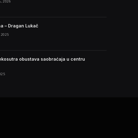
, 2026
na – Dragan Lukač
 2025
rekosutra obustava saobraćaja u centru
025