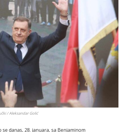
učki / Aleksandar Golić
o se danas, 28. januara, sa Benjaminom