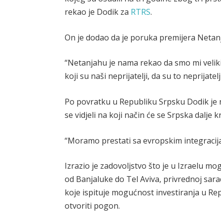
rekao je Dodik za
RTRS
.
On je dodao da je poruka premijera Netan
“Netanjahu je nama rekao da smo mi veliki i 
koji su naši neprijatelji, da su to neprijatel
Po povratku u Republiku Srpsku Dodik je 
se vidjeli na koji način će se Srpska dalje kr
“Moramo prestati sa evropskim integracija
Izrazio je zadovoljstvo što je u Izraelu mo
od Banjaluke do Tel Aviva, privrednoj sarad
koje ispituje mogućnost investiranja u Re
otvoriti pogon.