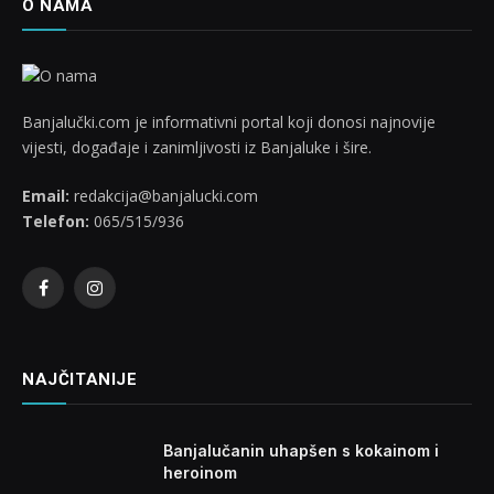
O NAMA
Banjalučki.com je informativni portal koji donosi najnovije
vijesti, događaje i zanimljivosti iz Banjaluke i šire.
Email:
redakcija@banjalucki.com
Telefon:
065/515/936
Facebook
Instagram
NAJČITANIJE
Banjalučanin uhapšen s kokainom i
heroinom