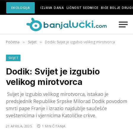
EKOLOGIJA
IZJAVA DANA
LIČNOST SEDMICE
BIĆE BOLJE DRUG
Početna
Svijet
Dodik: Svijet je izgubio velikog mirotvorca
»
»
SVIJET
Dodik: Svijet je izgubio
velikog mirotvorca
Svijet je izgubio velikog mirotvorca, istakao je
predsjednik Republike Srpske Milorad Dodik povodom
smrti pape Franje i izrazio najdublje saučešće
sveštenicima i vjernicima Katoličke crkve.
21 APRILA, 2025
1 MIN ČITANJA