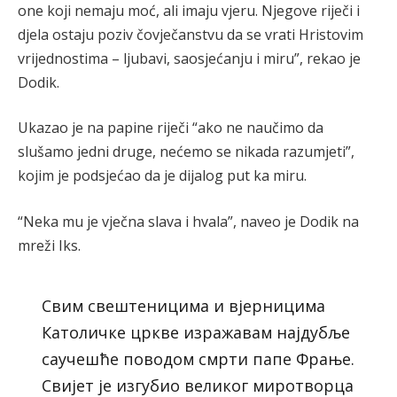
one koji nemaju moć, ali imaju vjeru. Njegove riječi i
djela ostaju poziv čovječanstvu da se vrati Hristovim
vrijednostima – ljubavi, saosjećanju i miru”, rekao je
Dodik.
Ukazao je na papine riječi “ako ne naučimo da
slušamo jedni druge, nećemo se nikada razumjeti”,
kojim je podsjećao da je dijalog put ka miru.
“Neka mu je vječna slava i hvala”, naveo je Dodik na
mreži Iks.
Свим свештеницима и вјерницима
Католичке цркве изражавам најдубље
саучешће поводом смрти папе Фрање.
Свијет је изгубио великог миротворца