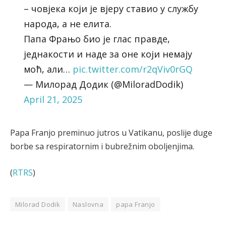
– човјека који је вјеру ставио у службу
народа, а не елита.
Папа Фрањо био је глас правде,
једнакости и наде за оне који немају
моћ, али…
pic.twitter.com/r2qViv0rGQ
— Милорад Додик (@MiloradDodik)
April 21, 2025
Papa Franjo preminuo jutros u Vatikanu, poslije duge
borbe sa respiratornim i bubrežnim oboljenjima.
(
RTRS
)
Milorad Dodik
Naslovna
papa Franjo