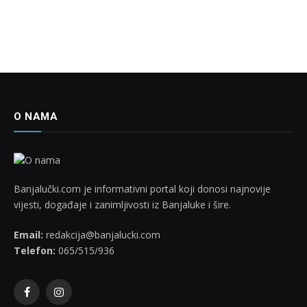
O NAMA
Banjalučki.com je informativni portal koji donosi najnovije
vijesti, događaje i zanimljivosti iz Banjaluke i šire.
Email:
redakcija@banjalucki.com
Telefon:
065/515/936
Facebook
Instagram