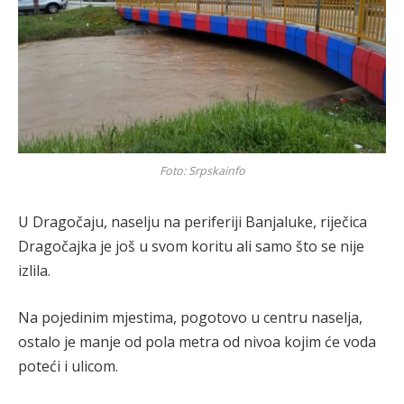
Foto: Srpskainfo
U Dragočaju, naselju na periferiji Banjaluke, riječica
Dragočajka je još u svom koritu ali samo što se nije
izlila.
Na pojedinim mjestima, pogotovo u centru naselja,
ostalo je manje od pola metra od nivoa kojim će voda
poteći i ulicom.