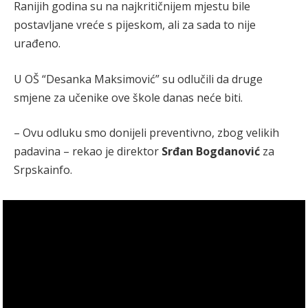
Ranijih godina su na najkritičnijem mjestu bile
postavljane vreće s pijeskom, ali za sada to nije
urađeno.
U OŠ “Desanka Maksimović” su odlučili da druge
smjene za učenike ove škole danas neće biti.
– Ovu odluku smo donijeli preventivno, zbog velikih
padavina – rekao je direktor
Srđan
Bogdanović
za
Srpskainfo.