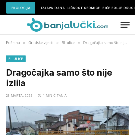
EKOLOGIJA
IZJAVA DANA
LIČNOST SEDMICE
BIĆE BOLJE DRUG
Početna
Gradske vijesti
BL ulice
Dragočajka samo što nije izlila
»
»
»
BL ULICE
Dragočajka samo što nije
izlila
28 MARTA, 2025
1 MIN ČITANJA