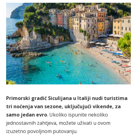
Primorski gradić Siculijana u Italiji nudi turistima
tri noćenja van sezone, uključujući vikende, za
samo jedan evro
. Ukoliko ispunite nekoliko
jednostavnih zahtjeva, možete uživati u ovom
izuzetno povoljnom putovanju.