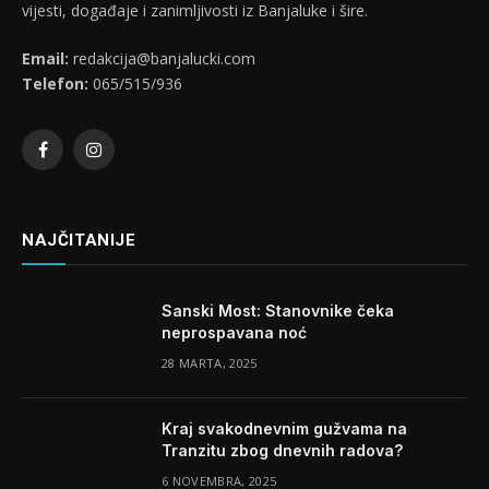
vijesti, događaje i zanimljivosti iz Banjaluke i šire.
Email:
redakcija@banjalucki.com
Telefon:
065/515/936
Facebook
Instagram
NAJČITANIJE
Sanski Most: Stanovnike čeka
neprospavana noć
28 MARTA, 2025
Kraj svakodnevnim gužvama na
Tranzitu zbog dnevnih radova?
6 NOVEMBRA, 2025