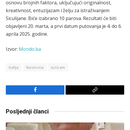
osnovu brojnih faktora, uključujući originalnost,
kreativnost, entuzijazam i želju za istraživanjem
Siculijane. Biće izabrano 10 parova. Rezultati će biti
objavljeni 20. marta, a prvi datum putovanja je 4. do 6.
aprila 2025. godine.
Izvor:
Mondo.ba
italija
Naslovna
turizam
Facebook
Copy
Link
Posljednji članci