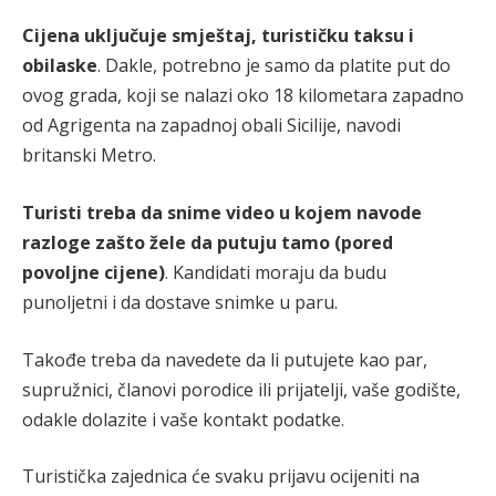
Cijena uključuje smještaj, turističku taksu i
obilaske
. Dakle, potrebno je samo da platite put do
ovog grada, koji se nalazi oko 18 kilometara zapadno
od Agrigenta na zapadnoj obali Sicilije, navodi
britanski Metro.
Turisti treba da snime video u kojem navode
razloge zašto žele da putuju tamo (pored
povoljne cijene)
. Kandidati moraju da budu
punoljetni i da dostave snimke u paru.
Takođe treba da navedete da li putujete kao par,
supružnici, članovi porodice ili prijatelji, vaše godište,
odakle dolazite i vaše kontakt podatke.
Turistička zajednica će svaku prijavu ocijeniti na