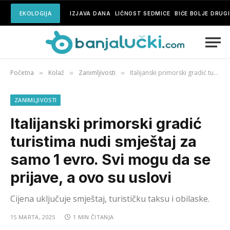
EKOLOGIJA
IZJAVA DANA
LIČNOST SEDMICE
BIĆE BOLJE DRUG
Početna
Kolaž
Zanimljivosti
Italijanski primorski gradić turistima nudi smještaj za samo 1 evro. Svi mogu da se prijave, a ovo su uslovi
»
»
»
ZANIMLJIVOSTI
Italijanski primorski gradić
turistima nudi smještaj za
samo 1 evro. Svi mogu da se
prijave, a ovo su uslovi
Cijena uključuje smještaj, turističku taksu i obilaske.
15 MARTA, 2025
1 MIN ČITANJA