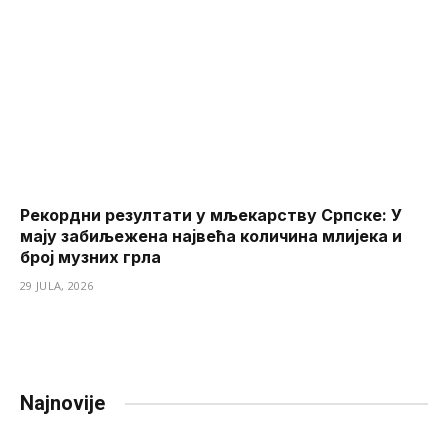
Рекордни резултати у мљекарству Српске: У
мају забиљежена највећа количина млијека и
број музних грла
29 JULA, 2026
Najnovije