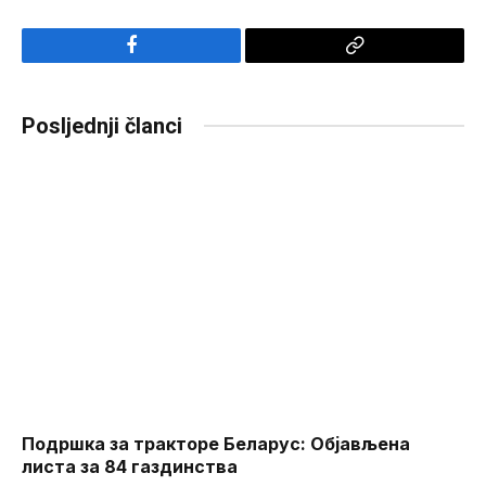
Facebook
Copy
Link
Posljednji članci
Подршка за тракторе Беларус: Објављена
листа за 84 газдинства