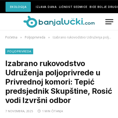
EKOLOGIJA
IZJAVA DANA
LIČNOST SEDMICE
BIĆE BOLJE DRUG
Početna
Poljoprivreda
Izabrano rukovodstvo Udruženja poljoprivrede u Privrednoj komori: Tepić predsjednik Skupštine, Rosić vodi Izvršni odbor
»
»
POLJOPRIVREDA
Izabrano rukovodstvo
Udruženja poljoprivrede u
Privrednoj komori: Tepić
predsjednik Skupštine, Rosić
vodi Izvršni odbor
7 NOVEMBRA, 2025
1 MIN ČITANJA