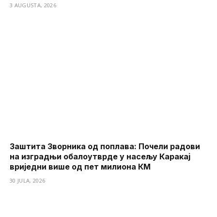
3 AUGUSTA, 2026
Заштита Зворника од поплава: Почели радови
на изградњи обалоутврде у насељу Каракај
вриједни више од пет милиона КМ
30 JULA, 2026