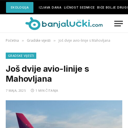
EKOLOGIJA
IZJAVA DANA
LIČNOST SEDMICE
BIĆE BOLJE DRUG
Početna
Gradske vijesti
Još dvije avio-linije s Mahovljana
»
»
GRADSKE VIJESTI
Još dvije avio-linije s
Mahovljana
7 MAJA, 2025
1 MIN ČITANJA