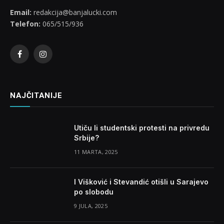
Email:
redakcija@banjalucki.com
Telefon:
065/515/936
Facebook
Instagram
NAJČITANIJE
Utiču li studentski protesti na privredu
Srbije?
11 MARTA, 2025
I Višković i Stevandić otišli u Sarajevo
po slobodu
9 JULA, 2025