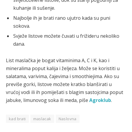
svijetlozelene listove, dok su stariji pogodniji za
kuhanje ili sušenje.
Najbolje ih je brati rano ujutro kada su puni
sokova.
Svježe listove možete čuvati u frižideru nekoliko
dana.
List maslačka je bogat vitaminima A, C i K, kao i
mineralima poput kalija i željeza. Može se koristiti u
salatama, varivima, čajevima i smoothiejima. Ako su
previše gorki, listove možete kratko blanširati u
vrućoj vodi ili ih pomiješati s blagim sastojcima poput
jabuke, limunovog soka ili meda, piše
Agroklub
.
kad brati
maslacak
Naslovna