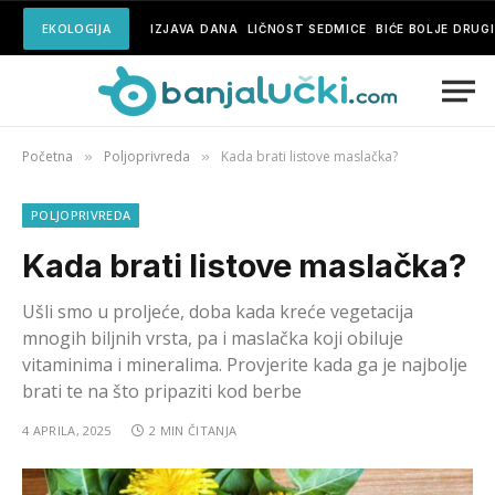
EKOLOGIJA
IZJAVA DANA
LIČNOST SEDMICE
BIĆE BOLJE DRUG
Početna
Poljoprivreda
Kada brati listove maslačka?
»
»
POLJOPRIVREDA
Kada brati listove maslačka?
Ušli smo u proljeće, doba kada kreće vegetacija
mnogih biljnih vrsta, pa i maslačka koji obiluje
vitaminima i mineralima. Provjerite kada ga je najbolje
brati te na što pripaziti kod berbe
4 APRILA, 2025
2 MIN ČITANJA