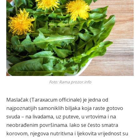
Foto: Rama prozor.info
Maslačak (Taraxacum officinale) je jedna od
najpoznatijih samoniklih biljaka koja raste gotovo
svuda – na livadama, uz puteve, u vrtovima i na
neobrađenim površinama. Iako se često smatra
korovom, njegova nutritivna i ljekovita vrijednost su