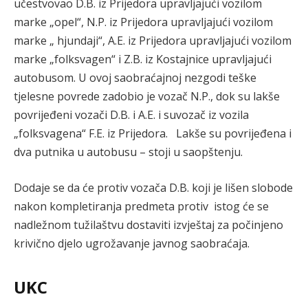
učestvovao D.B. iz Prijedora upravljajući vozilom
marke „opel“, N.P. iz Prijedora upravljajući vozilom
marke „ hjundaji“, A.E. iz Prijedora upravljajući vozilom
marke „folksvagen“ i Z.B. iz Kostajnice upravljajući
autobusom. U ovoj saobraćajnoj nezgodi teške
tjelesne povrede zadobio je vozač N.P., dok su lakše
povrijeđeni vozači D.B. i A.E. i suvozač iz vozila
„folksvagena“ F.E. iz Prijedora. Lakše su povrijeđena i
dva putnika u autobusu – stoji u saopštenju.
Dodaje se da će protiv vozača D.B. koji je lišen slobode
nakon kompletiranja predmeta protiv istog će se
nadležnom tužilaštvu dostaviti izvještaj za počinjeno
krivično djelo ugrožavanje javnog saobraćaja.
UKC