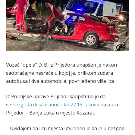
Vozač “opela” D. B. iz Prijedora uhapšen je nakon
saobraćajne nesreće u kojoj je, prilikom sudara
autobusa i dva automobila, povrijeđeno više lica.
Iz Policijske uprave Prijedor saopšteno je da
se
nezgoda desila sinoć oko 22.16 časova
na putu
Prijedor – Banja Luka u mjestu Kozarac.
– Uviđajem na licu mjesta utvrđeno je da je u nezgodi