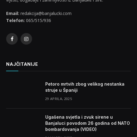
Email:
redakcija@banjalucki.com
Telefon:
065/515/936
Facebook
Instagram
NAJČITANIJE
Petoro mrtvih zbog velikog nestanka
struje u Španiji
29 APRILA, 2025
Ugašena svjetla i zvuk sirene u
Banjaluci povodom 26 godina od NATO
bombardovanja (VIDEO)