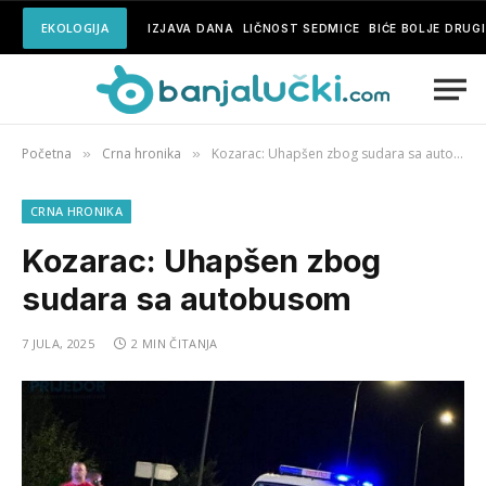
EKOLOGIJA
IZJAVA DANA
LIČNOST SEDMICE
BIĆE BOLJE DRUG
Početna
Crna hronika
Kozarac: Uhapšen zbog sudara sa autobusom
»
»
CRNA HRONIKA
Kozarac: Uhapšen zbog
sudara sa autobusom
7 JULA, 2025
2 MIN ČITANJA