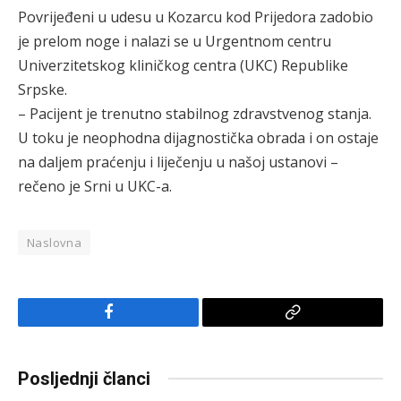
Povrijeđeni u udesu u Kozarcu kod Prijedora zadobio
je prelom noge i nalazi se u Urgentnom centru
Univerzitetskog kliničkog centra (UKC) Republike
Srpske.
– Pacijent je trenutno stabilnog zdravstvenog stanja.
U toku je neophodna dijagnostička obrada i on ostaje
na daljem praćenju i liječenju u našoj ustanovi –
rečeno je Srni u UKC-a.
Naslovna
Facebook
Copy
Link
Posljednji članci