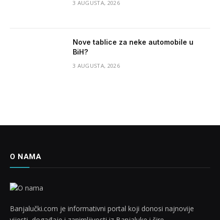
3 AUGUSTA, 2026
Nove tablice za neke automobile u
BiH?
3 AUGUSTA, 2026
O NAMA
Banjalučki.com je informativni portal koji donosi najnovije
vijesti, događaje i zanimljivosti iz Banjaluke i šire.