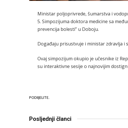
Ministar poljoprivrede, šumarstva i vodop
5. Simpozijuma doktora medicine sa međ
prevencija bolesti” u Doboju.
Događaju prisustvuje i ministar zdravlja i s
Ovaj simpozijum okupio je učesnike iz Rep
su interaktivne sesije o najnovijim dostign
PODIIJELITE.
Posljednji članci