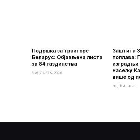
Подршка за тракторе
Заштита З
Беларус: Објављена листа
поплава: 
за 84 газдинства
изградњи 
насељу Ка
3 AUGUSTA, 2026
више од п
30 JULA, 2026