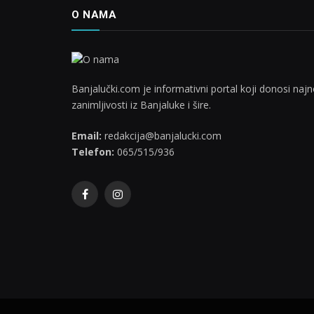
O NAMA
Banjalučki.com je informativni portal koji donosi najno
zanimljivosti iz Banjaluke i šire.
Email:
redakcija@banjalucki.com
Telefon:
065/515/936
Facebook
Instagram