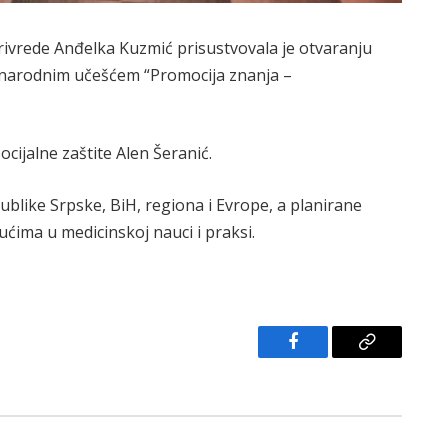
rivrede Anđelka Kuzmić prisustvovala je otvaranju
unarodnim učešćem “Promocija znanja –
ocijalne zaštite Alen Šeranić.
ublike Srpske, BiH, regiona i Evrope, a planirane
ućima u medicinskoj nauci i praksi.
Facebook
Copy
Link