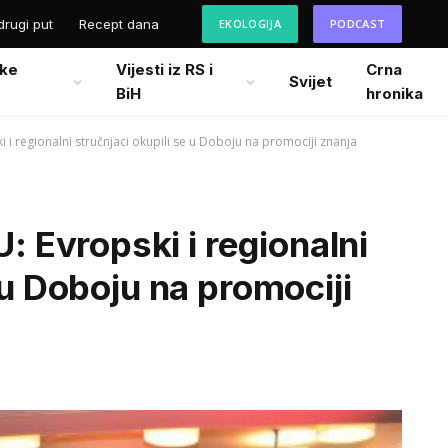
drugi put
Recept dana
EKOLOGIJA
PODCAST
ke
Vijesti iz RS i
Crna
Svijet
BiH
hronika
i regionalni stručnjaci okupili se u Doboju na promociji znanja
Evropski i regionalni
 u Doboju na promociji