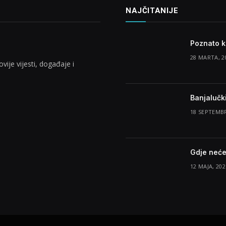
NAJČITANIJE
Poznato k
28 MARTA, 2
vije vijesti, događaje i
Banjalučki
18 SEPTEMBR
Gdje neće
12 MAJA, 202