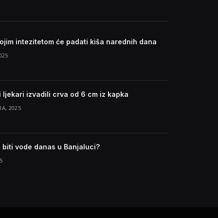
ojim intezitetom će padati kiša narednih dana
025
 ljekari izvadili crva od 6 cm iz kapka
A, 2025
 biti vode danas u Banjaluci?
5