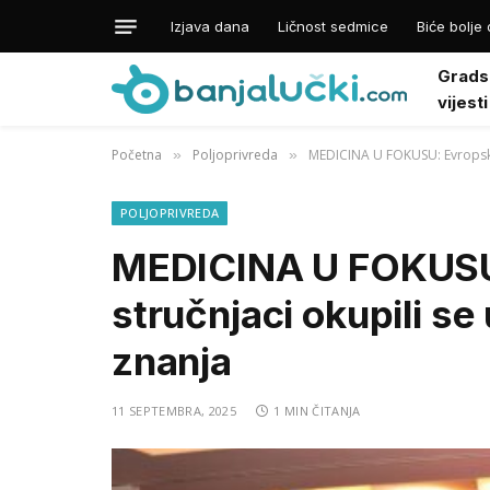
Izjava dana
Ličnost sedmice
Biće bolje 
Grads
vijesti
Početna
Poljoprivreda
MEDICINA U FOKUSU: Evropski 
»
»
POLJOPRIVREDA
MEDICINA U FOKUSU: 
stručnjaci okupili se
znanja
11 SEPTEMBRA, 2025
1 MIN ČITANJA