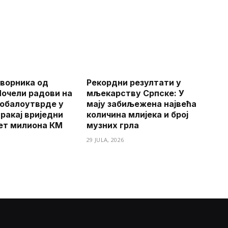
ворника од
Рекордни резултати у
Почели радови на
мљекарству Српске: У
обалоутврде у
мају забиљежена највећа
ракај вриједни
количина млијека и број
ет милиона КМ
музних грла
29 JULA, 2026