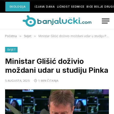
EKOLOGIJA
IZJAVA DANA
LIČNOST SEDMICE
BIĆE BOLJE DRUG
Početna
Svijet
Ministar Glišić doživio moždani udar u studiju Pinka
»
»
SVIJET
Ministar Glišić doživio
moždani udar u studiju Pinka
5 AUGUSTA, 2025
1 MIN ČITANJA