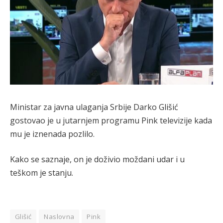
Ministar za javna ulaganja Srbije Darko Glišić
gostovao je u jutarnjem programu Pink televizije kada
mu je iznenada pozlilo.
Kako se saznaje, on je doživio moždani udar i u
teškom je stanju.
Glišić
Naslovna
Pink