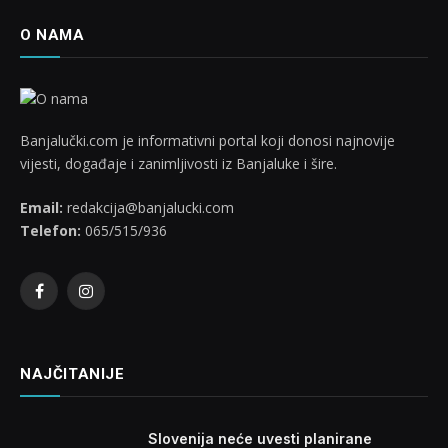
O NAMA
Banjalučki.com je informativni portal koji donosi najnovije
vijesti, događaje i zanimljivosti iz Banjaluke i šire.
Email:
redakcija@banjalucki.com
Telefon:
065/515/936
Facebook
Instagram
NAJČITANIJE
Slovenija neće uvesti planirane