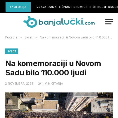
EKOLOGIJA
IZJAVA DANA
LIČNOST SEDMICE
BIĆE BOLJE DRUG
Početna
Svijet
Na komemoraciji u Novom Sadu bilo 110.000 ljudi
»
»
SVIJET
Na komemoraciji u Novom
Sadu bilo 110.000 ljudi
2 NOVEMBRA, 2025
1 MIN ČITANJA