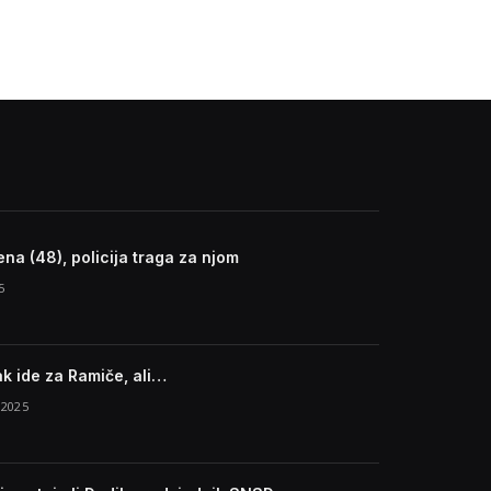
na (48), policija traga za njom
5
k ide za Ramiče, ali…
 2025