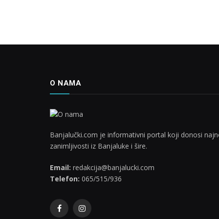
O NAMA
Banjalučki.com je informativni portal koji donosi najno
zanimljivosti iz Banjaluke i šire.
Email:
redakcija@banjalucki.com
Telefon:
065/515/936
Facebook
Instagram