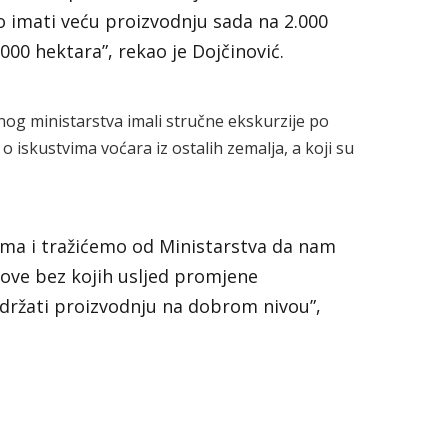
o imati veću proizvodnju sada na 2.000
000 hektara”, rekao je Dojčinović.
g ministarstva imali stručne ekskurzije po
 o iskustvima voćara iz ostalih zemalja, a koji su
ema i tražićemo od Ministarstva da nam
ve bez kojih usljed promjene
držati proizvodnju na dobrom nivou”,