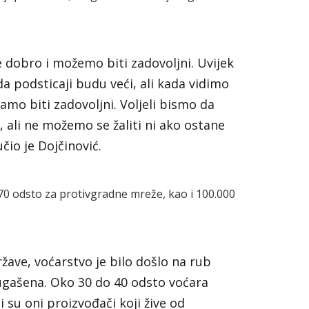
e dobro i možemo biti zadovoljni. Uvijek
 da podsticaji budu veći, ali kada vidimo
amo biti zadovoljni. Voljeli bismo da
 ali ne možemo se žaliti ni ako ostane
čio je Dojčinović.
 70 odsto za protivgradne mreže, kao i 100.000
žave, voćarstvo je bilo došlo na rub
 ugašena. Oko 30 do 40 odsto voćara
i su oni proizvođači koji žive od