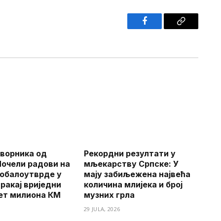
Facebook
Copy
Link
ворника од
Рекордни резултати у
Почели радови на
мљекарству Српске: У
обалоутврде у
мају забиљежена највећа
ракај вриједни
количина млијека и број
ет милиона КМ
музних грла
29 JULA, 2026