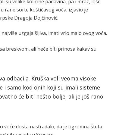
li su velike količine padavina, pa i mraz, loše
su rane sorte koštičavog voća, izjavio je
rpske Dragoja Dojčinović.
 najviše uzgaja šljiva, imati vrlo malo ovog voća.
 sa breskvom, ali neće biti prinosa kakav su
va odbacila. Kruška voli veoma visoke
 i samo kod onih koji su imali sisteme
vatno će biti nešto bolje, ali je još rano
 ovo voće dosta nastradalo, da je ogromna šteta
 voćnih zasada u Srpskoj.