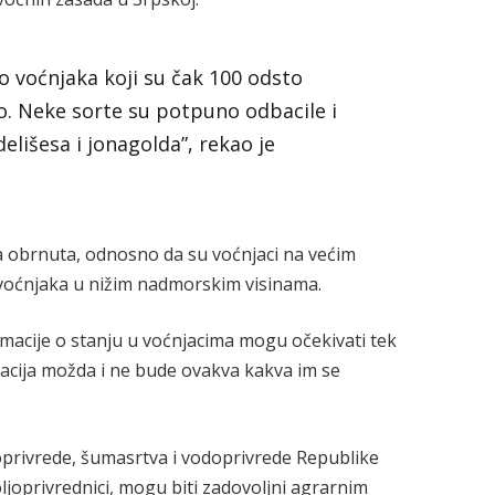
mo voćnjaka koji su čak 100 odsto
sto. Neke sorte su potpuno odbacile i
lišesa i jonagolda”, rekao je
ila obrnuta, odnosno da su voćnjaci na većim
voćnjaka u nižim nadmorskim visinama.
rmacije o stanju u voćnjacima mogu očekivati tek
uacija možda i ne bude ovakva kakva im se
oprivrede, šumasrtva i vodoprivrede Republike
poljoprivrednici, mogu biti zadovoljni agrarnim