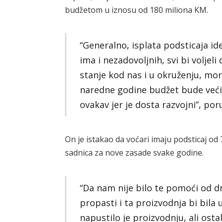
budžetom u iznosu od 180 miliona KM.
“Generalno, isplata podsticaja id
ima i nezadovoljnih, svi bi voljeli
stanje kod nas i u okruženju, mor
naredne godine budžet bude veći,
ovakav jer je dosta razvojni”, poru
On je istakao da voćari imaju podsticaj od
sadnica za nove zasade svake godine.
“Da nam nije bilo te pomoći od dr
propasti i ta proizvodnja bi bila
napustilo je proizvodnju, ali ostal