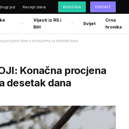
drugi put
Recept dana
EKOLOGIJA
PODCAST
ke
Vijesti iz RS i
Crna
Svijet
BiH
hronika
na procjena štete u voćnjacima za desetak dana
JI: Konačna procjena
za desetak dana