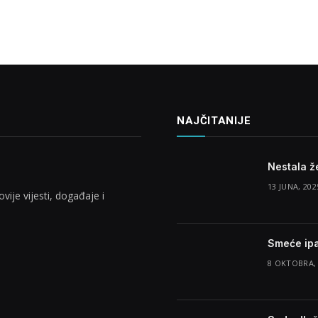
NAJČITANIJE
Nestala že
13 JUNA, 202
vije vijesti, događaje i
Smeće ipa
8 OKTOBRA,