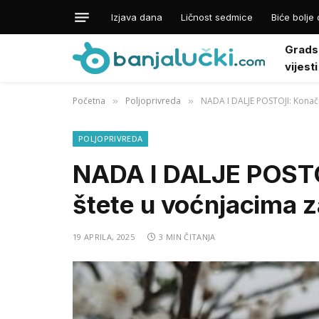
Izjava dana
Ličnost sedmice
Biće bolje 
Grads
vijesti
Početna
Poljoprivreda
NADA I DALJE POSTOJI: Konač
»
»
POLJOPRIVREDA
NADA I DALJE POSTO
štete u voćnjacima 
19 APRILA, 2025
3 MIN ČITANJA