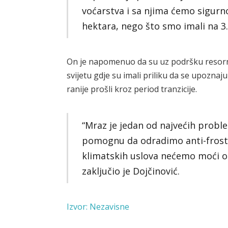
voćarstva i sa njima ćemo sigurn
hektara, nego što smo imali na 3.
On je napomenuo da su uz podršku resorno
svijetu gdje su imali priliku da se upoznaju
ranije prošli kroz period tranzicije.
“Mraz je jedan od najvećih probl
pomognu da odradimo anti-frosto
klimatskih uslova nećemo moći o
zaključio je Dojčinović.
Izvor: Nezavisne