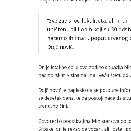
“Sve zavisi od lokaliteta, ali ima
uništeni, ali i onih koji su 30 od
nećemo ih imati, poput crvenog de
Dojčinović.
On je istakao da je ove godine situacija b
nadmorskim visinama imali veću štetu od 
Dojčinović je naglasio da se potpune info
za desetak dana, te da postoji nada da sit
trenutno čini.
Govoreći o podsticajima Ministarstva polj
Srpske, on je rekao da voćari, ali i ostali 