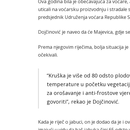
Ova godina bila je obećavajuća za voćare, a
uticali na voćarsku proizvodnju i stradale 
predsjednik Udruženja voćara Republike S
Dojčinović je naveo da će Majevica, gdje se
Prema njegovim riječima, bolja situacija je
očekivali.
“Kruška je više od 80 odsto plodo
temperature u početku vegetacije
za orošavanje i anti-frostove vjero
govoriti”, rekao je Dojčinović.
Kada je riječ o jabuci, on je dodao da je i
imajući u vidu da baš jabuka čini 65 odsto