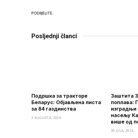
PODIIJELITE.
Posljednji članci
Подршка за тракторе
Заштита З
Беларус: Објављена листа
поплава: 
за 84 газдинства
изградњи 
насељу Ка
3 AUGUSTA, 2026
више од п
30 JULA, 2026