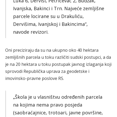
Luka 6, Derviši, Petrićevac 2, Budžak,
Ivanjska, Bakinci i Trn. Najveće zemljišne
parcele locirane su u Drakuliću,
Dervišima, Ivanjskoj i Bakincima“,
navode revizori.
Oni preciziraju da su na ukupno oko 40 hektara
zemljišnih parcela u toku različiti sudski postupci, a da
je na 20 hektara u toku postupak javnog izlaganja koji
sprovodi Republička uprava za geodetske i
imovinsko-pravne poslove RS.
„Škola je u vlasništvu određenih parcela
na kojima nema pravo posjeda
(saobraćajnice, trotoari, javne površine,