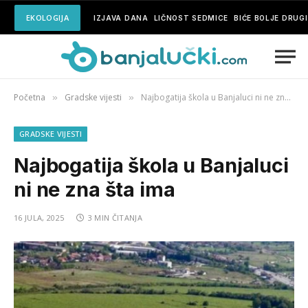
EKOLOGIJA
IZJAVA DANA
LIČNOST SEDMICE
BIĆE BOLJE DRUG
Početna
Gradske vijesti
Najbogatija škola u Banjaluci ni ne zna šta ima
»
»
GRADSKE VIJESTI
Najbogatija škola u Banjaluci
ni ne zna šta ima
16 JULA, 2025
3 MIN ČITANJA