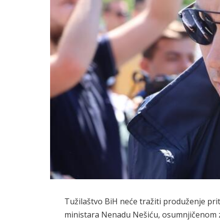
Tužilaštvo BiH neće tražiti produženje pri
ministara Nenadu Nešiću, osumnjičenom za