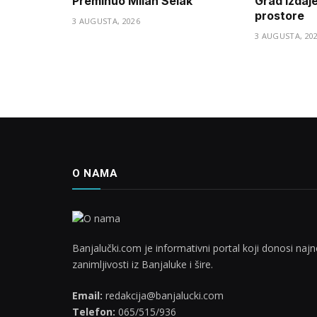
Preminuo Milan Selak
Grad izdaj
prostore
3 AUGUSTA, 2026
3 AUGUSTA, 20
O NAMA
Banjalučki.com je informativni portal koji donosi najno
zanimljivosti iz Banjaluke i šire.
Email:
redakcija@banjalucki.com
Telefon:
065/515/936