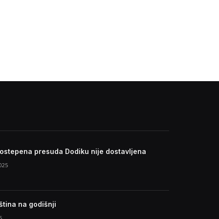
vostepena presuda Dodiku nije dostavljena
025
tina na godišnji
5