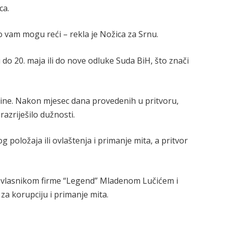
ca.
što vam mogu reći – rekla je Nožica za Srnu.
 do 20. maja ili do nove odluke Suda BiH, što znači
ine. Nakon mjesec dana provedenih u pritvoru,
razriješilo dužnosti.
položaja ili ovlaštenja i primanje mita, a pritvor
a vlasnikom firme “Legend” Mladenom Lučićem i
a korupciju i primanje mita.