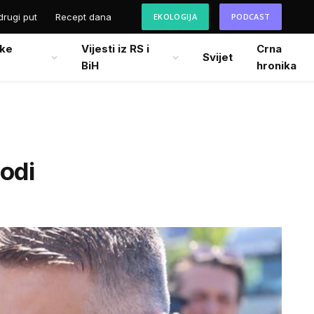
drugi put
Recept dana
EKOLOGIJA
PODCAST
ke
Vijesti iz RS i
Crna
Svijet
BiH
hronika
odi