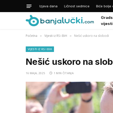
Izjava dana
Ličnost sedmice
Biće bolje 
Grads
vijesti
Početna
Vijesti iz RS i BiH
Nešić uskoro na slobodi
»
»
VIJESTI IZ RS I BIH
Nešić uskoro na slob
16 MAJA, 2025
1 MIN ČITANJA