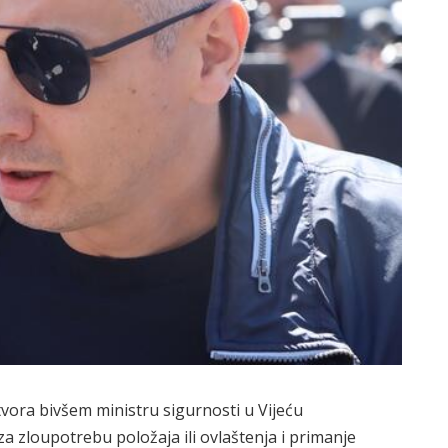
tvora bivšem ministru sigurnosti u Vijeću
 zloupotrebu položaja ili ovlaštenja i primanje