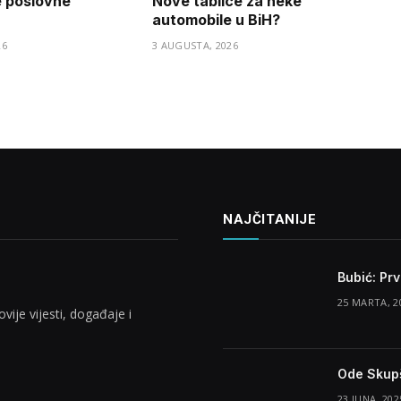
e poslovne
Nove tablice za neke
automobile u BiH?
26
3 AUGUSTA, 2026
NAJČITANIJE
Bubić: Pr
25 MARTA, 2
vije vijesti, događaje i
Ode Skupš
23 JUNA, 202