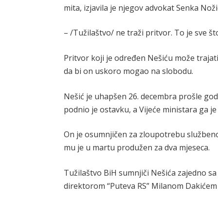
mita, izjavila je njegov advokat Senka Noži
– /Tužilaštvo/ ne traži pritvor. To je sve 
Pritvor koji je određen Nešiću može trajati
da bi on uskoro mogao na slobodu.
Nešić je uhapšen 26. decembra prošle god
podnio je ostavku, a Vijeće ministara ga je 
On je osumnjičen za zloupotrebu službenog 
mu je u martu produžen za dva mjeseca.
Tužilaštvo BiH sumnjiči Nešića zajedno s
direktorom “Puteva RS” Milanom Dakićem z