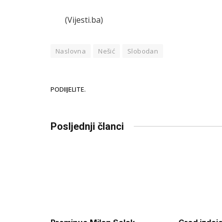
(Vijesti.ba)
Naslovna
Nešić
Slobodan
PODIIJELITE.
Posljednji članci