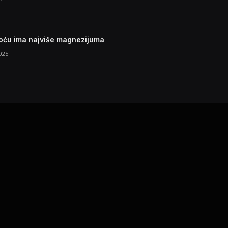
oću ima najviše magnezijuma
025