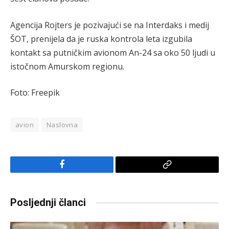
Agencija Rojters je pozivajući se na Interdaks i medij
ŠOT, prenijela da je ruska kontrola leta izgubila
kontakt sa putničkim avionom An-24 sa oko 50 ljudi u
istočnom Amurskom regionu.
Foto: Freepik
avion
Naslovna
Facebook
Copy
Link
Posljednji članci