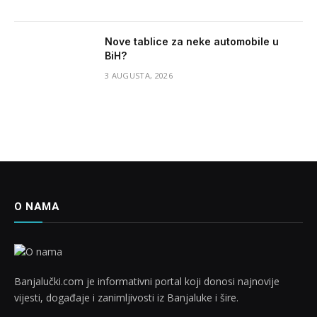
Nove tablice za neke automobile u
BiH?
3 AUGUSTA, 2026
O NAMA
Banjalučki.com je informativni portal koji donosi najnovije
vijesti, događaje i zanimljivosti iz Banjaluke i šire.