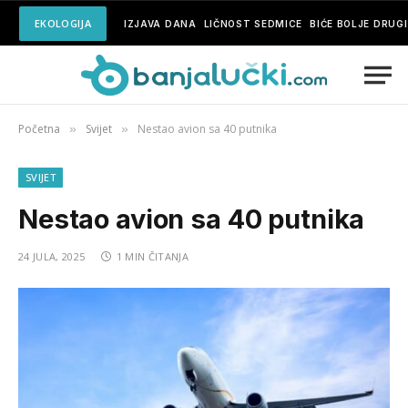
EKOLOGIJA
IZJAVA DANA
LIČNOST SEDMICE
BIĆE BOLJE DRUG
Početna
Svijet
Nestao avion sa 40 putnika
»
»
SVIJET
Nestao avion sa 40 putnika
24 JULA, 2025
1 MIN ČITANJA