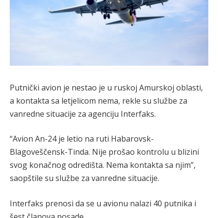
Putnički avion je nestao je u ruskoj Amurskoj oblasti,
a kontakta sa letjelicom nema, rekle su službe za
vanredne situacije za agenciju Interfaks.
“Avion An-24 je letio na ruti Habarovsk-
Blagoveščensk-Tinda. Nije prošao kontrolu u blizini
svog konačnog odredišta. Nema kontakta sa njim”,
saopštile su službe za vanredne situacije.
Interfaks prenosi da se u avionu nalazi 40 putnika i
šest članova posade.