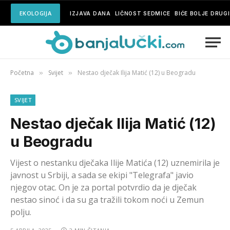
EKOLOGIJA
IZJAVA DANA
LIČNOST SEDMICE
BIĆE BOLJE DRUG
Početna
Svijet
Nestao dječak Ilija Matić (12) u Beogradu
»
»
SVIJET
Nestao dječak Ilija Matić (12)
u Beogradu
Vijest o nestanku dječaka Ilije Matića (12) uznemirila je
javnost u Srbiji, a sada se ekipi "Telegrafa" javio
njegov otac. On je za portal potvrdio da je dječak
nestao sinoć i da su ga tražili tokom noći u Zemun
polju.