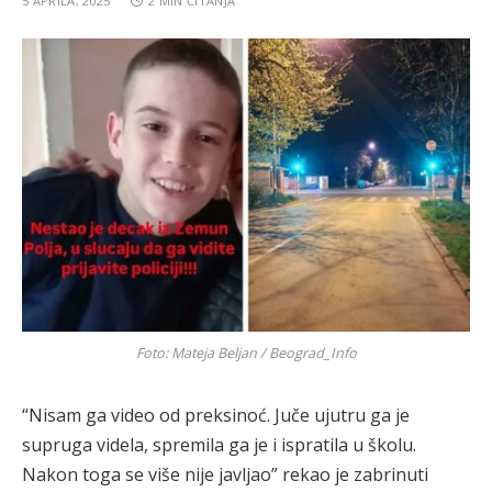
5 APRILA, 2025
2 MIN ČITANJA
Foto: Mateja Beljan / Beograd_Info
“Nisam ga video od preksinoć. Juče ujutru ga je
supruga videla, spremila ga je i ispratila u školu.
Nakon toga se više nije javljao” rekao je zabrinuti