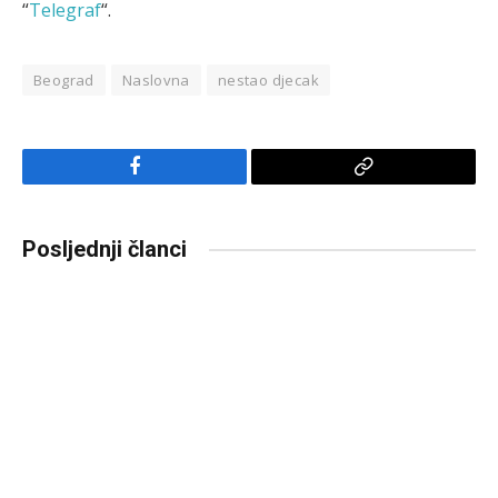
“
Telegraf
“.
Beograd
Naslovna
nestao djecak
Facebook
Copy
Link
Posljednji članci