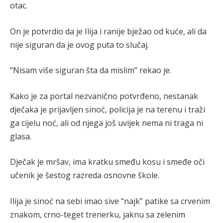
otac.
On je potvrdio da je Ilija i ranije bježao od kuće, ali da
nije siguran da je ovog puta to slučaj.
“Nisam više siguran šta da mislim” rekao je.
Kako je za portal nezvanično potvrđeno, nestanak
dječaka je prijavljen sinoć, policija je na terenu i traži
ga cijelu noć, ali od njega još uvijek nema ni traga ni
glasa.
Dječak je mršav, ima kratku smeđu kosu i smeđe oči
učenik je šestog razreda osnovne škole.
Ilija je sinoć na sebi imao sive “najk” patike sa crvenim
znakom, crno-teget trenerku, jaknu sa zelenim