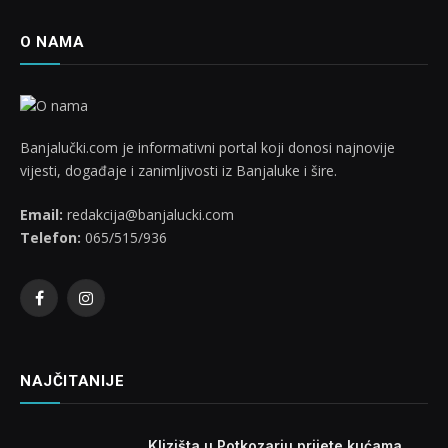
O NAMA
Banjalučki.com je informativni portal koji donosi najnovije
vijesti, događaje i zanimljivosti iz Banjaluke i šire.
Email:
redakcija@banjalucki.com
Telefon:
065/515/936
Facebook
Instagram
NAJČITANIJE
Klizišta u Potkozarju prijete kućama,