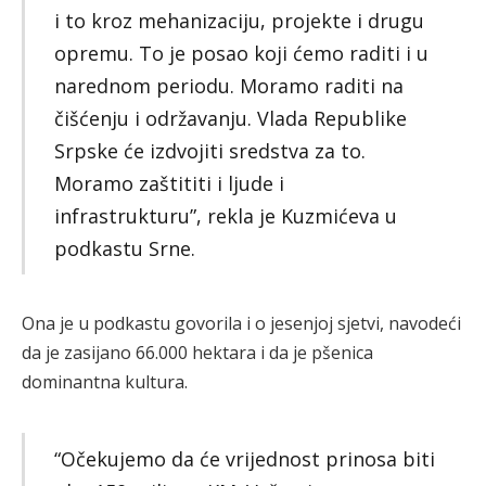
i to kroz mehanizaciju, projekte i drugu
opremu. To je posao koji ćemo raditi i u
narednom periodu. Moramo raditi na
čišćenju i održavanju. Vlada Republike
Srpske će izdvojiti sredstva za to.
Moramo zaštititi i ljude i
infrastrukturu”, rekla je Kuzmićeva u
podkastu Srne.
Ona je u podkastu govorila i o jesenjoj sjetvi, navodeći
da je zasijano 66.000 hektara i da je pšenica
dominantna kultura.
“Očekujemo da će vrijednost prinosa biti