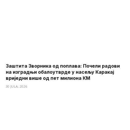
Заштита Зворника од поплава: Почели радови
на изградњи обалоутврде у насељу Каракај
вриједни више од пет милиона КМ
30 JULA, 2026