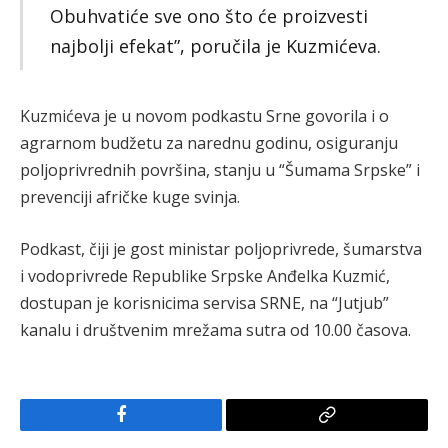
Obuhvatiće sve ono što će proizvesti
najbolji efekat”, poručila je Kuzmićeva.
Kuzmićeva je u novom podkastu Srne govorila i o
agrarnom budžetu za narednu godinu, osiguranju
poljoprivrednih površina, stanju u “Šumama Srpske” i
prevenciji afričke kuge svinja.
Podkast, čiji je gost ministar poljoprivrede, šumarstva
i vodoprivrede Republike Srpske Anđelka Kuzmić,
dostupan je korisnicima servisa SRNE, na “Jutjub”
kanalu i društvenim mrežama sutra od 10.00 časova.
Facebook
Copy