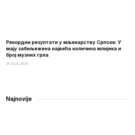
Рекордни резултати у мљекарству Српске: У
мају забиљежена највећа количина млијека и
број музних грла
29 JULA, 2026
Najnovije