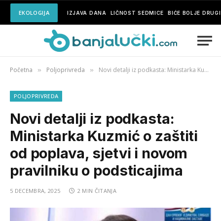
EKOLOGIJA
IZJAVA DANA
LIČNOST SEDMICE
BIĆE BOLJE DRUG
Početna
Poljoprivreda
Novi detalji iz podkasta: Ministarka Kuzmić o zaštiti od poplava, sjetvi i novom pravilniku o podsticajima
»
»
POLJOPRIVREDA
Novi detalji iz podkasta:
Ministarka Kuzmić o zaštiti
od poplava, sjetvi i novom
pravilniku o podsticajima
5 DECEMBRA, 2025
2 MIN ČITANJA