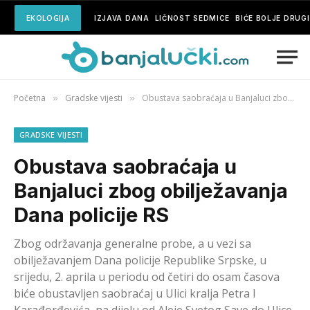
EKOLOGIJA
IZJAVA DANA
LIČNOST SEDMICE
BIĆE BOLJE DRUG
Početna
Gradske vijesti
Obustava saobraćaja u Banjaluci zbog obilježavanja Dana policije RS
»
»
GRADSKE VIJESTI
Obustava saobraćaja u
Banjaluci zbog obilježavanja
Dana policije RS
Zbog održavanja generalne probe, a u vezi sa
obilježavanjem Dana policije Republike Srpske, u
srijedu, 2. aprila u periodu od četiri do osam časova
biće obustavljen saobraćaj u Ulici kralja Petra I