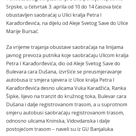
Srpske, u četvrtak 3. aprila od 10 do 14 časova biće
obustavljen saobraćaj u Ulici kralja Petra I
Karađorđevića, na dijelu od Aleje Svetog Save do Ulice
Marije Bursać.
Za vrijeme trajanja obustave saobraćaja na linijama
javnog prevoza putnika koje saobraćaju Ulicom kralja
Petra I Karađorđevića, dio od Aleje Svetog Save do
Bulevara cara Dušana, izvršiće se preusmjeravanje
autobusa iz smjera sjevera iz Ulice kralja Petra I
Karađorđevića desno ulicama Vuka Karadžića, Ranka
Šipke, lijevo na tranzit do kružnog toka, Bulevar cara
Dušana i dalje registrovanom trasom, a u suprotnom
smjeru autobusi saobraćaju registrovanom trasom,
odnosno ulicama Kninska, Vidovdanska i dalje
postojećom trasom – naveli su iz GU Banjaluka.