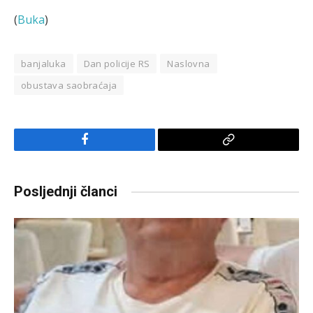
(
Buka
)
banjaluka
Dan policije RS
Naslovna
obustava saobraćaja
Facebook
Copy
Link
Posljednji članci