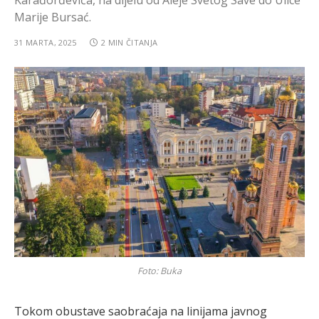
Karađorđevića, na dijelu od Aleje Svetog Save do Ulice
Marije Bursać.
31 MARTA, 2025
2 MIN ČITANJA
Foto: Buka
Tokom obustave saobraćaja na linijama javnog