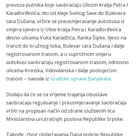
prevoza putnika koje saobraćaju Ulicom kralja Petra I
Karađorđevića, dio od Aleje Svetog Save do Bulevara
cara Dušana, vršiće se preusmjeravanje autobusa iz
smjera sjevera iz Ulice kralja Petra I Karađorđevića
desno ulicama Vuka Karadžića, Ranka Šipke, lijevo na
tranzit do kružnog toka, Bulevar cara Dušana i dalje
registrovanom trasom, a u suprotnom smjeru
autobusi saobraćaju registrovanom trasom, odnosno
ulicama Kninska, Vidovdanska i dalje postojećom
trasom – navode iz
Gradske uprave Banjaluka.
Dodaju da će se za vrijeme trajanja obustave
saobraćaja regulisanje i preusmjeravanje saobraćaja
vršiti na propisan način od strane službenih lica
Ministarstva unutrašnjih poslova Republike Srpske.
Takođe, zbog obilježavanja Dana policije Republike