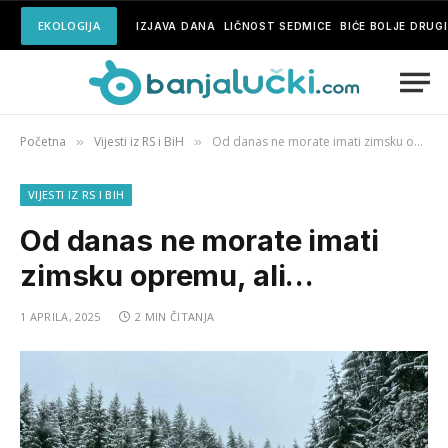
EKOLOGIJA
IZJAVA DANA
LIČNOST SEDMICE
BIĆE BOLJE DRUG
Početna
Vijesti iz RS i BiH
Od danas ne morate imati zimsku opremu, ali…
»
»
VIJESTI IZ RS I BIH
Od danas ne morate imati
zimsku opremu, ali…
1 APRILA, 2025
2 MIN ČITANJA