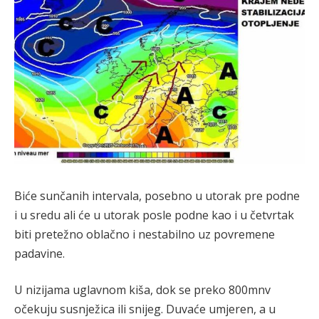
Biće sunčanih intervala, posebno u utorak pre podne
i u sredu ali će u utorak posle podne kao i u četvrtak
biti pretežno oblačno i nestabilno uz povremene
padavine.
U nizijama uglavnom kiša, dok se preko 800mnv
očekuju susnježica ili snijeg. Duvaće umjeren, a u