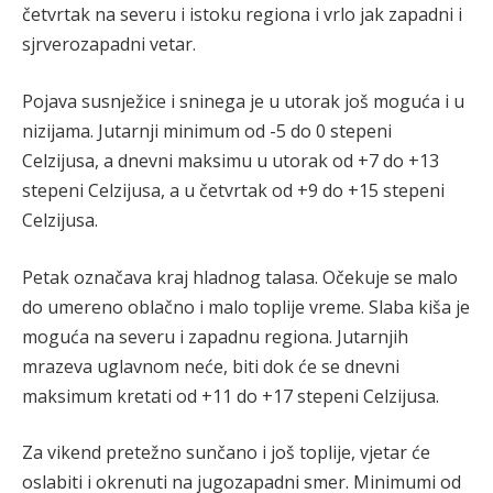
četvrtak na severu i istoku regiona i vrlo jak zapadni i
sjrverozapadni vetar.
Pojava susnježice i sninega je u utorak još moguća i u
nizijama. Jutarnji minimum od -5 do 0 stepeni
Celzijusa, a dnevni maksimu u utorak od +7 do +13
stepeni Celzijusa, a u četvrtak od +9 do +15 stepeni
Celzijusa.
Petak označava kraj hladnog talasa. Očekuje se malo
do umereno oblačno i malo toplije vreme. Slaba kiša je
moguća na severu i zapadnu regiona. Jutarnjih
mrazeva uglavnom neće, biti dok će se dnevni
maksimum kretati od +11 do +17 stepeni Celzijusa.
Za vikend pretežno sunčano i još toplije, vjetar će
oslabiti i okrenuti na jugozapadni smer. Minimumi od