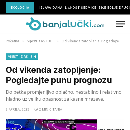
EKOLOGIJA
IZJAVA DANA
LIČNOST SEDMICE
BIĆE BOLJE DRUG
Početna
Vijesti iz RS i BiH
Od vikenda zatopljenje: Pogledajte punu prognozu
»
»
VIJESTI IZ RS I BIH
Od vikenda zatopljenje:
Pogledajte punu prognozu
Do petka promjenljivo oblačno, nestabilno i relativno
hladno uz veliku opasnost za kasne mrazeve.
8 APRILA, 2025
2 MIN ČITANJA