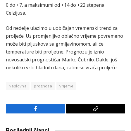
0 do +7, a maksimumi od +14 do +22 stepena
Celzijusa.
Od nedelje ulazimo u uobičajan vremenski trend za
proljeće. Uz promjenljivo oblačno vrijeme povremeno
može biti pljuskova sa grmljavinomom, ali će
temperature biti proljetne. Prognozu je iznio
novosadski prognostičar Marko Čubrilo. Dakle, još
nekoliko vrlo hladnih dana, zatim se vraća proljeće.
Naslovna
prognoza
vrijeme
Facebook
Copy
Link
Posljednji članci