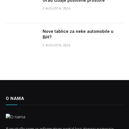
Grad izdaje poslovne prostore
3 AUGUSTA, 2026
Nove tablice za neke automobile u
BiH?
3 AUGUSTA, 2026
O NAMA
Banjalučki.com je informativni portal koji donosi najnovije