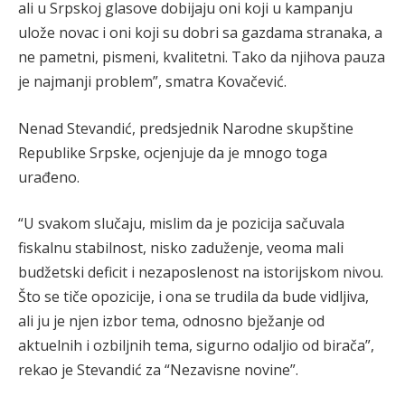
ali u Srpskoj glasove dobijaju oni koji u kampanju
ulože novac i oni koji su dobri sa gazdama stranaka, a
ne pametni, pismeni, kvalitetni. Tako da njihova pauza
je najmanji problem”, smatra Kovačević.
Nenad Stevandić, predsjednik Narodne skupštine
Republike Srpske, ocjenjuje da je mnogo toga
urađeno.
“U svakom slučaju, mislim da je pozicija sačuvala
fiskalnu stabilnost, nisko zaduženje, veoma mali
budžetski deficit i nezaposlenost na istorijskom nivou.
Što se tiče opozicije, i ona se trudila da bude vidljiva,
ali ju je njen izbor tema, odnosno bježanje od
aktuelnih i ozbiljnih tema, sigurno odaljio od birača”,
rekao je Stevandić za “Nezavisne novine”.