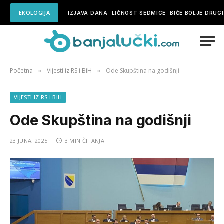
EKOLOGIJA
IZJAVA DANA
LIČNOST SEDMICE
BIĆE BOLJE DRUG
Početna
Vijesti iz RS i BiH
Ode Skupština na godišnji
»
»
VIJESTI IZ RS I BIH
Ode Skupština na godišnji
23 JUNA, 2025
3 MIN ČITANJA