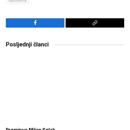
Naslovna
Facebook
Copy
Link
Posljednji članci
Preminuo Milan Selak