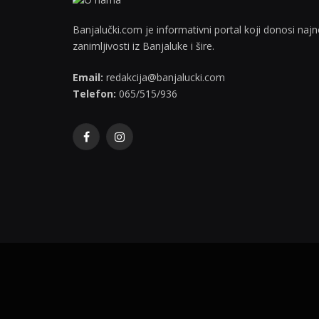
Banjalučki.com je informativni portal koji donosi najno
zanimljivosti iz Banjaluke i šire.
Email:
redakcija@banjalucki.com
Telefon:
065/515/936
Facebook
Instagram