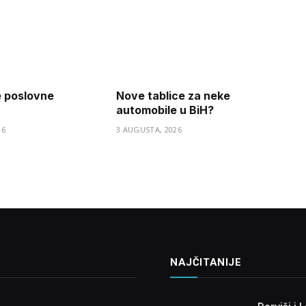
e poslovne
Nove tablice za neke
automobile u BiH?
26
3 AUGUSTA, 2026
NAJČITANIJE