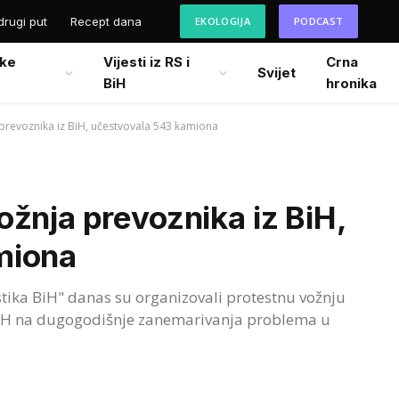
drugi put
Recept dana
EKOLOGIJA
PODCAST
ke
Vijesti iz RS i
Crna
Svijet
BiH
hronika
prevoznika iz BiH, učestvovala 543 kamiona
žnja prevoznika iz BiH,
miona
stika BiH" danas su organizovali protestnu vožnju
e BiH na dugogodišnje zanemarivanja problema u