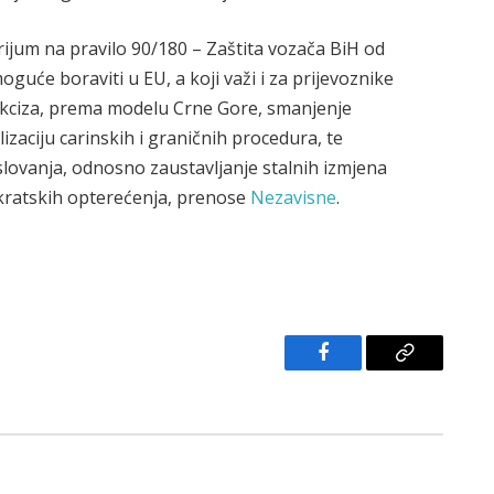
rijum na pravilo 90/180 – Zaštita vozača BiH od
guće boraviti u EU, a koji važi i za prijevoznike
t akciza, prema modelu Crne Gore, smanjenje
zaciju carinskih i graničnih procedura, te
lovanja, odnosno zaustavljanje stalnih izmjena
rokratskih opterećenja, prenose
Nezavisne
.
Facebook
Copy
Link