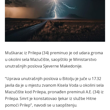
Muškarac iz Prilepa (34) preminuo je od udara groma
u okolini sela Mazučište, saopštilo je Ministarstvo
unutrašnjih poslova Sjeverne Makedonije.
“Uprava unutrašnjih poslova u Bitolju je juče u 17.32
javila da je u mjestu zvanom Kisela Voda u okolini sela
Mazučište kod Prilepa, pronađen preminuli A.E. (34) iz
Prilepa. Smrt je konstatovao ljekar iz službe Hitne
pomoći Prilep”, navodi se u saopštenju.