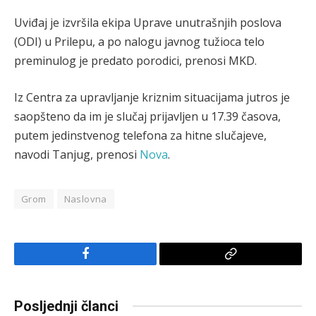
Uviđaj je izvršila ekipa Uprave unutrašnjih poslova
(ODI) u Prilepu, a po nalogu javnog tužioca telo
preminulog je predato porodici, prenosi MKD.
Iz Centra za upravljanje kriznim situacijama jutros je
saopšteno da im je slučaj prijavljen u 17.39 časova,
putem jedinstvenog telefona za hitne slučajeve,
navodi Tanjug, prenosi
Nova
.
Grom
Naslovna
Facebook
Copy
Link
Posljednji članci