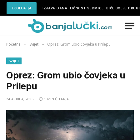
EKOLOGIJA
IZJAVA DANA
LIČNOST SEDMICE
BIĆE BOLJE DRUG
Početna
Svijet
Oprez: Grom ubio čovjeka u Prilepu
»
»
SVIJET
Oprez: Grom ubio čovjeka u
Prilepu
24 APRILA, 2025
1 MIN ČITANJA