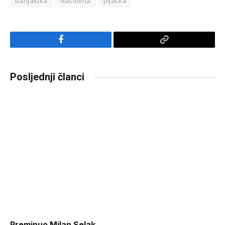
banjaluka
Naslovna
pljacka
Facebook
Copy
Link
Posljednji članci
Preminuo Milan Selak