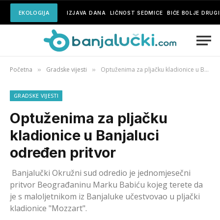
EKOLOGIJA
IZJAVA DANA
LIČNOST SEDMICE
BIĆE BOLJE DRUG
Početna
Gradske vijesti
Optuženima za pljačku kladionice u Banjaluci određen pritvor
»
»
GRADSKE VIJESTI
Optuženima za pljačku
kladionice u Banjaluci
određen pritvor
Banjalučki Okružni sud odredio je jednomjesečni
pritvor Beograđaninu Marku Babiću kojeg terete da
je s maloljetnikom iz Banjaluke učestvovao u pljački
kladionice "Mozzart".