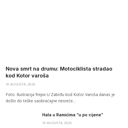
Nova smrt na drumu: Motociklista stradao
kod Kotor varoša
10 AUGUSTA, 2026
Foto: Ilustracija frepix U Zabrđu kod Kotor Varoša danas je
došlo do teške saobraćajne nesreće…
Hala u Ramićima “u po cijene”
10 AUGUSTA, 2026