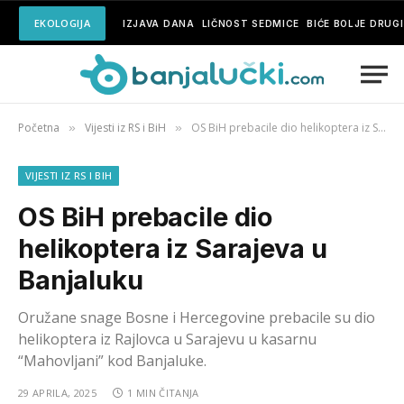
EKOLOGIJA
IZJAVA DANA
LIČNOST SEDMICE
BIĆE BOLJE DRUG
Početna
Vijesti iz RS i BiH
OS BiH prebacile dio helikoptera iz Sarajeva u Banjaluku
»
»
VIJESTI IZ RS I BIH
OS BiH prebacile dio
helikoptera iz Sarajeva u
Banjaluku
Oružane snage Bosne i Hercegovine prebacile su dio
helikoptera iz Rajlovca u Sarajevu u kasarnu
“Mahovljani” kod Banjaluke.
29 APRILA, 2025
1 MIN ČITANJA