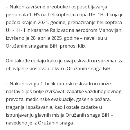
– Nakon završene preobuke i osposobljavanja
personala 1. HS na helikopterima tipa UH-1H-II koja je
počela krajem 2021. godine, prebaziranje helikoptera
UH-1H-II iz kasarne Rajlovac na aerodrom Mahovljani
izvršeno je 28. aprila 2025. godine – naveli su u
Oružanim snagama BiH, prenosi Klix.
Oni takođe dodaju kako je ovaj eskvadron spreman za
obavljanje poslova u okviru Oružanih snaga BiH.
– Nakon ovoga 1. helikopterski eskvadron može
nastaviti još bolje izvršavati zadatke vazduhoplovnog
prevoza, medicinske evakuacije, gašenje požara,
traganja i spašavanja, kao i ostale zadatke u
ispunjavanju glavnih misija Oružanih snaga BiH –
navedeno je iz Oružanih snaga.