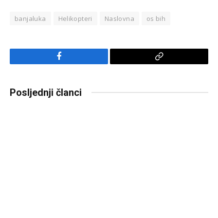
banjaluka
Helikopteri
Naslovna
os bih
Facebook
Copy
Link
Posljednji članci