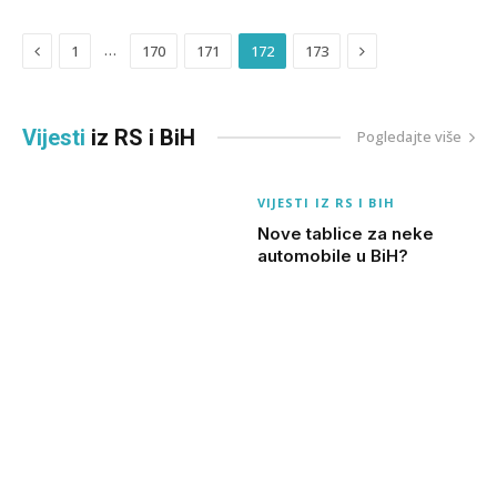
Previous
Next
…
1
170
171
172
173
Vijesti
iz RS i BiH
Pogledajte više
VIJESTI IZ RS I BIH
Nove tablice za neke
automobile u BiH?