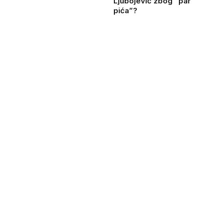
Ljubojević zbog “par
pića”?